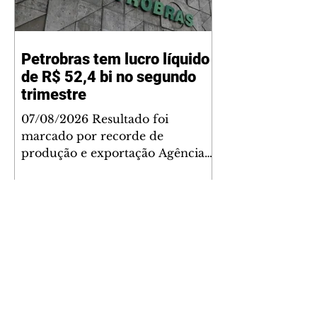
Petrobras tem lucro líquido
de R$ 52,4 bi no segundo
trimestre
07/08/2026 Resultado foi
marcado por recorde de
produção e exportação Agência
Brasil A Petrobras teve lucro
líquido de R$ 52,4 bilhões (US$
10,4 bilhões) no segundo trimestre
de 2026, 97% a mais em
comparação ao mesmo período
de 2025. Esse é um dos maiores
resultados trimestrais da série
histórica. Segundo a empresa, o
resultado foi marcado por