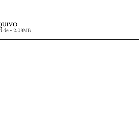
QUIVO
.
Fazer download de • 2.08MB