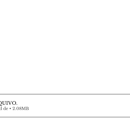
QUIVO
.
Fazer download de • 2.08MB