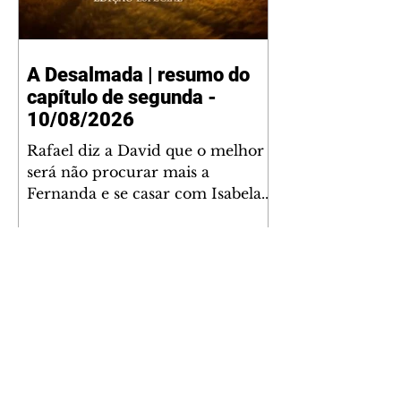
A Desalmada | resumo do
capítulo de segunda -
10/08/2026
Rafael diz a David que o melhor
será não procurar mais a
Fernanda e se casar com Isabela.
Júlia diz a Otávio que sua esposa
desconfia que ele tem uma
amante. Diante do túmulo de
Santiago, Fernanda diz que quer
justiça para ele mas, ao mesmo
tempo, se apaixonou por Rafael.
Martina critica David por ainda
não conhecer Clara e Sandra.
Fernanda confessa a Joana que