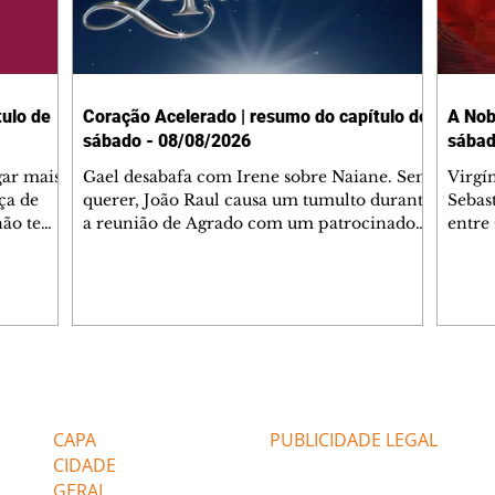
ulo de
Coração Acelerado | resumo do capítulo de
A Nob
sábado - 08/08/2026
sábad
gar mais
Gael desabafa com Irene sobre Naiane. Sem
Virgí
ça de
querer, João Raul causa um tumulto durante
Sebas
 não tem
a reunião de Agrado com um patrocinador.
entre
ia.
Zilá orienta Osmar a seguir Cinara, que
que B
ão de
percebe a movimentação e alerta Ronei.
nega 
ntino
Palhares confronta Cinara sobre a
Tonho
aproximação com Ronei. Eduarda pensa
a fam
una no
em pedir a Valéria para ficar com Sol. Gael
com O
a. Dora
decide terminar com Naiane. João Raul
e é d
m
inventa para Agrado que não está
comen
Editorias
Editais Certificados
Lyris
conseguindo conviver com seu sucesso, e
tungs
urante de
termina o relacionamento dos dois.
Dióge
CAPA
PUBLICIDADE LEGAL
CIDADE
GERAL