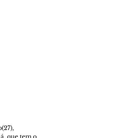
(27), 
á, que tem o 