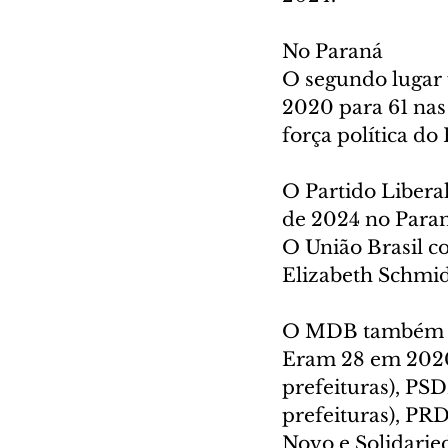
No Paraná
O segundo lugar f
2020 para 61 nas
força política do
O Partido Liberal
de 2024 no Paran
O União Brasil co
Elizabeth Schmid
O MDB também ele
Eram 28 em 2020.
prefeituras), PSD
prefeituras), PRD(
Novo e Solidarie