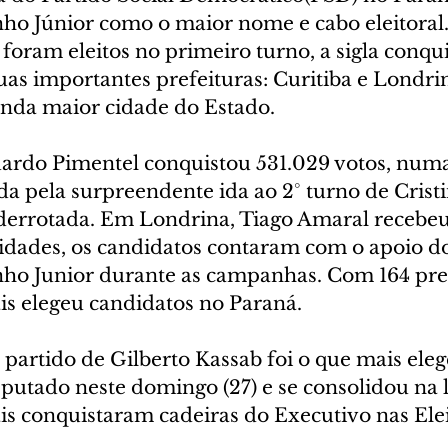
ho Júnior como o maior nome e cabo eleitoral
 foram eleitos no primeiro turno, a sigla conqu
as importantes prefeituras: Curitiba e Londrin
unda maior cidade do Estado.
uardo Pimentel conquistou 531.029 votos, nu
da pela surpreendente ida ao 2° turno de Crist
errotada. Em Londrina, Tiago Amaral recebeu 
cidades, os candidatos contaram com o apoio d
ho Junior durante as campanhas. Com 164 prefe
ais elegeu candidatos no Paraná.
 partido de Gilberto Kassab foi o que mais eleg
sputado neste domingo (27) e se consolidou na 
is conquistaram cadeiras do Executivo nas Ele