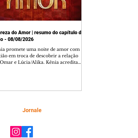
reza do Amor | resumo do capítulo de
o - 08/08/2026
nia promete uma noite de amor com
tião em troca de descobrir a relação
 Omar e Lúcia/Alika. Kênia acredita
inta esteja mesmo ao lado de Jendal, e
o convite para jantar com os dois.
 desabafa com Casemiro e conta que
ília de Lúcia/Alika tem uma dívida
mar. Ana Maria vai à casa de Manoel
estratada por Fortunato. José e Omar
tam sobre a possível jazida de
Siga
Jornale
tênio na região. Virgínia provoca
nes na frente de Marta. Binta s