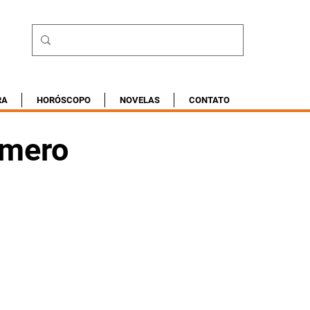
RA
HORÓSCOPO
NOVELAS
CONTATO
úmero