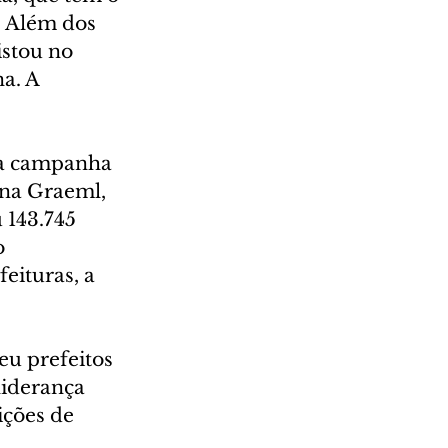
. Além dos 
istou no 
a. A 
ma campanha 
ina Graeml, 
143.745 
o 
ituras, a 
eu prefeitos 
liderança 
ições de 