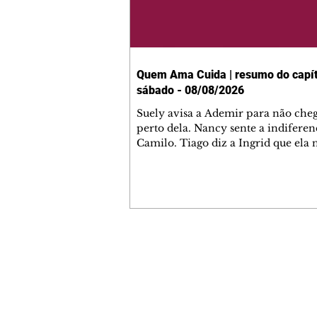
Quem Ama Cuida | resumo do capít
sábado - 08/08/2026
Suely avisa a Ademir para não che
perto dela. Nancy sente a indiferen
Camilo. Tiago diz a Ingrid que ela
competência para presidir a joalher
André conta a Pedro que a associaç
advogados expulsou Ademir. Laure
contrata Adriana para servir no
restaurante. Adriana vê Pedro e Br
restaurante. Bruna provoca Adrian
pede ajuda a André para marcar u
Contato comercial
encontro com Suely. Adriana diz a 
mmjornale@gmail.com
que está feliz trabalhando no resta
Telefone: (41) 99978-9956
Nanc
Redação