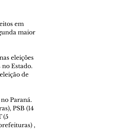
eitos em 
egunda maior 
nas eleições 
 no Estado. 
eleição de 
no Paraná. 
s), PSB (14 
 (5 
refeituras) , 