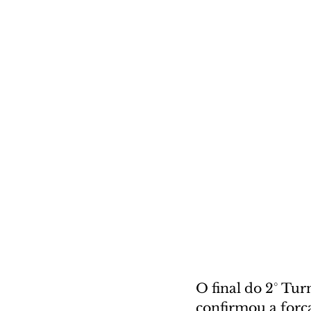
O final do 2° Tur
confirmou a forç