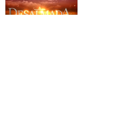
A Desalmada | resumo do
capítulo de segunda -
10/08/2026
Rafael diz a David que o melhor
será não procurar mais a
Fernanda e se casar com Isabela.
Júlia diz a Otávio que sua esposa
desconfia que ele tem uma
amante. Diante do túmulo de
Santiago, Fernanda diz que quer
justiça para ele mas, ao mesmo
tempo, se apaixonou por Rafael.