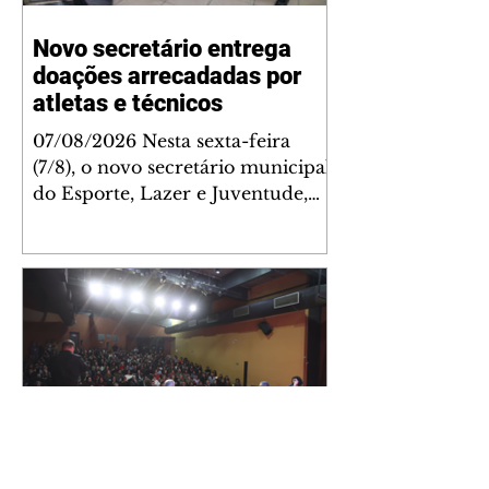
Novo secretário entrega
doações arrecadadas por
atletas e técnicos
07/08/2026 Nesta sexta-feira
(7/8), o novo secretário municipal
do Esporte, Lazer e Juventude,
José Antônio de Melo Filho, fez a
entrega de 5.873 fraldas
geriátricas arrecadadas durante a
Campanha de Atenção à Pessoa
Idosa à Fundação de Ação Social
(FAS). A doação é uma
contrapartida social de atletas,
paratletas, técnicos e instituições
contemplados pela Lei Municipal
de Incentivo ao Esporte. As
Após recorde de público,
fraldas serão destinadas às