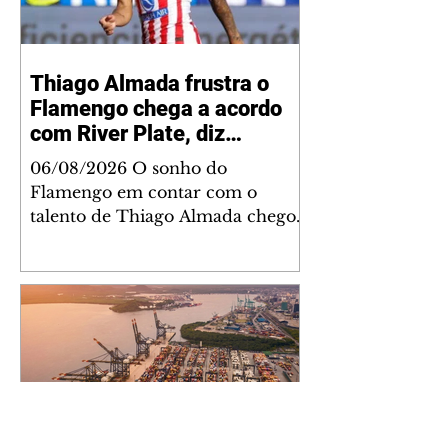
Thiago Almada frustra o
Flamengo chega a acordo
com River Plate, diz
jornalista
06/08/2026 O sonho do
Flamengo em contar com o
talento de Thiago Almada chegou
ao fim. Disputado também pelo
River Plate, o jogador acertou a
sua ida para o clube argentino
frustrando a diretoria rubro-
negra. De acordo com
informações do jornalista
Fabrizio Romano, o meio-
campista tem um acordo verbal
definido faltando apenas detalhes