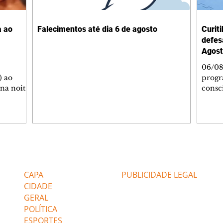
a ao
Falecimentos até dia 6 de agosto
Curit
defes
Agost
06/08
) ao
progr
 na noite
consc
A
violên
tado
Curit
SOL,
de Es
 que
promov
ga de
oficin
inda com
Autop
Editorias
Editais Certificados
 as
Indust
gratui
CAPA
PUBLICIDADE LEGAL
igação e
autoc
CIDADE
GERAL
POLÍTICA
ESPORTES