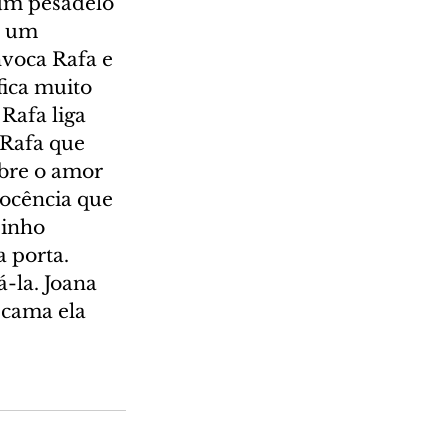
 um pesadelo 
ó um 
nvoca Rafa e 
ica muito 
Rafa liga 
 Rafa que 
bre o amor 
nocência que 
zinho 
 porta. 
-la. Joana 
 cama ela 