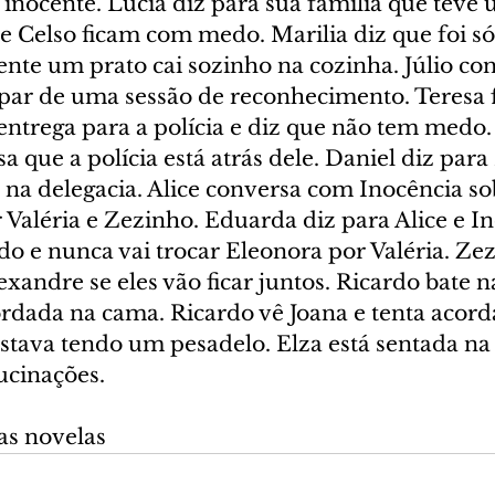
 inocente. Lúcia diz para sua família que teve
e Celso ficam com medo. Marilia diz que foi s
nte um prato cai sozinho na cozinha. Júlio co
ipar de uma sessão de reconhecimento. Teresa f
entrega para a polícia e diz que não tem medo. 
sa que a polícia está atrás dele. Daniel diz para
 na delegacia. Alice conversa com Inocência so
Valéria e Zezinho. Eduarda diz para Alice e I
o e nunca vai trocar Eleonora por Valéria. Ze
xandre se eles vão ficar juntos. Ricardo bate na
rdada na cama. Ricardo vê Joana e tenta acordá
estava tendo um pesadelo. Elza está sentada na
lucinações.
as novelas