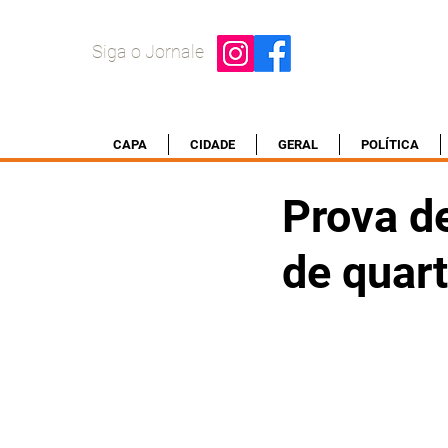
Siga o Jornale
CAPA
CIDADE
GERAL
POLÍTICA
Prova d
de quar