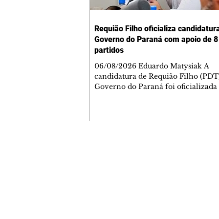
Requião Filho oficializa candidatur
Governo do Paraná com apoio de 8
partidos
06/08/2026 Eduardo Matysiak A
candidatura de Requião Filho (PDT
Governo do Paraná foi oficializada
desta quarta-feira (5), em Curitiba. 
coligação liderada pelo atual depu
estadual conta com PDT, PT, PV, P
PCdoB, Rede, PRD e Solidariedade,
indicou Michelle Caputo para a va
vice-governador. A chapa conta a
Contato comercial
Gleisi Hoffmann e Dr. Rosinha para
mmjornale@gmail.com
vagas ao Senado. O ato político foi marcado
Telefone: (41) 99978-9956
pela celebração da formação da col
reuniu
Redação
E-mail:
redacaojornale@gmail.com