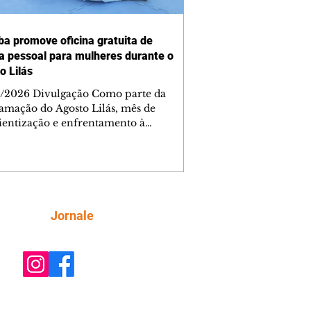
iba promove oficina gratuita de
a pessoal para mulheres durante o
o Lilás
/2026 Divulgação Como parte da
amação do Agosto Lilás, mês de
ientização e enfrentamento à
cia contra a mulher, a Prefeitura de
iba, por meio da Secretaria Municipal
porte, Lazer e Juventude (Smelj)
e, no dia 11 de agosto, às 14h, a
a Segura de Si: Defesa Pessoal e
roteção, no Teatro da Vila, na Cidade
Siga
Jornale
rial de Curitiba (CIC). A atividade é
ta e tem como objetivo fortalecer a
onfiança, incentivar o autocuidado e