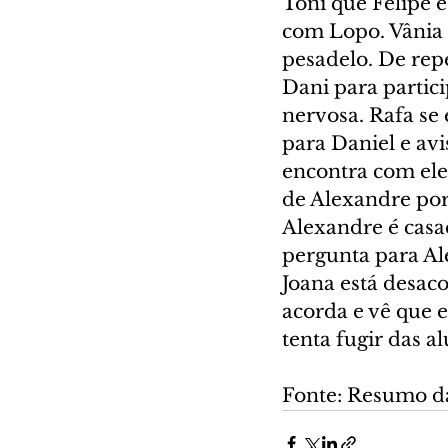
Toni que Felipe é
com Lopo. Vânia 
pesadelo. De repe
Dani para partic
nervosa. Rafa se 
para Daniel e avi
encontra com ele
de Alexandre por 
Alexandre é casad
pergunta para Ale
Joana está desaco
acorda e vê que 
tenta fugir das a
Fonte: Resumo d