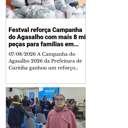
Festval reforça Campanha
do Agasalho com mais 8 mil
peças para famílias em
vulnerabilidade
07/08/2026 A Campanha do
Agasalho 2026 da Prefeitura de
Curitiba ganhou um reforço
nesta sexta-feira (7/8), quando a
rede de supermercados Festval
entregou aproximadamente 8 mil
agasalhos e calçados arrecadados
nas 30 lojas da capital. As doações
foram recebidas no Disque
Solidariedade, na sede da
Fundação de Ação Social (FAS), e