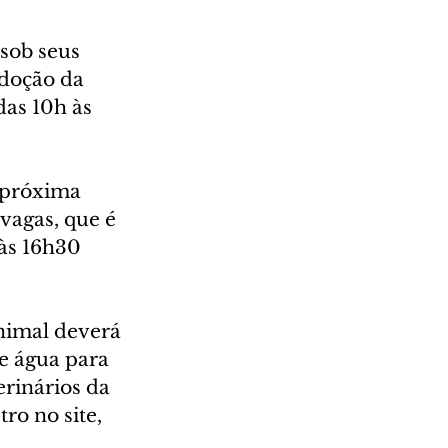
sob seus 
doção da 
as 10h às 
a próxima 
vagas, que é 
às 16h30 
nimal deverá 
e água para 
rinários da 
ro no site, 