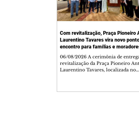
Com revitalização, Praça Pioneiro 
Laurentino Tavares vira novo pont
encontro para famílias e moradore
Jardim Liberdade
06/08/2026 A cerimônia de entreg
revitalização da Praça Pioneiro An
Laurentino Tavares, localizada no
cruzamento da Avenida dos Palma
as ruas Laudelino Pedro da Silva e 
Chrisóstomo Capinan, no Jardim
Liberdade, ocorreu nesta quinta-fei
espaço recebeu melhorias que amp
opções de lazer e convivência da
Contato comercial
comunidade, tornando a praça mai
mmjornale@gmail.com
acessível, segura e confortável para
Telefone: (41) 99978-9956
moradores de todas as idades. Entre
intervenções estão a instalação d
Redação