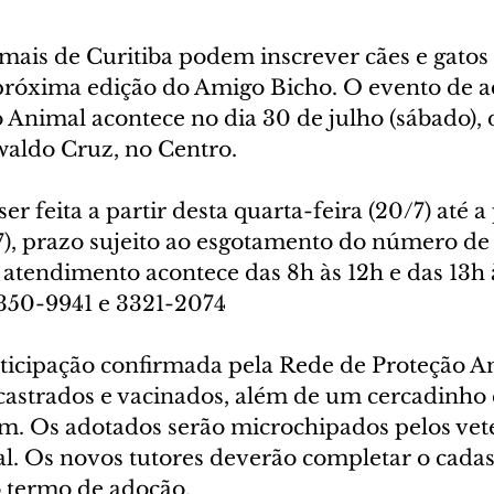
mais de Curitiba podem inscrever cães e gatos 
próxima edição do Amigo Bicho. O evento de a
Animal acontece no dia 30 de julho (sábado), d
waldo Cruz, no Centro. 
er feita a partir desta quarta-feira (20/7) até 
7), prazo sujeito ao esgotamento do número de 
 atendimento acontece das 8h às 12h e das 13h 
3350-9941 e 3321-2074
ticipação confirmada pela Rede de Proteção A
 castrados e vacinados, além de um cercadinho 
m. Os adotados serão microchipados pelos vete
al. Os novos tutores deverão completar o cadast
o termo de adoção.