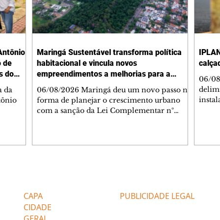
Antônio
Maringá Sustentável transforma política
IPLAN
o de
habitacional e vincula novos
calça
s do
empreendimentos a melhorias para a
06/08
cidade
delimi
a da
06/08/2026 Maringá deu um novo passo na
insta
tônio
forma de planejar o crescimento urbano
de se
com a sanção da Lei Complementar nº
de pe
res com
1.544, que institui o Programa Maringá
ou pio
Dr.
Sustentável. A nova legislação estabelece
propr
regras para a criação de Zonas Especiais de
respon
ra, 6. O
Interesse Social (Zeis) e cria um modelo
Pesqu
liam as
que une produção de moradias, ocupação
(IPLAN
inteligente do território e melhorias que
Editorias
Editais Certificados
fiscal
s
beneficiam toda a população. O principal
essas
avanço da lei é mudar a lógica de concessão
CAPA
PUBLICIDADE LEGAL
 as
de benefícios urbanísticos frente
CIDADE
GERAL