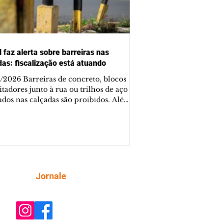
 faz alerta sobre barreiras nas
das: fiscalização está atuando
/2026 Barreiras de concreto, blocos
tadores junto à rua ou trilhos de aço
lados nas calçadas são proibidos. Além
rem obstáculos para a livre circulação
destres, essas estruturas podem causar
rar acidentes de trânsito — e os
ietários dos imóveis podem ser
sabilizados. O alerta é do Instituto de
isa e Planejamento de Ponta Grossa
), que está intensificando a
Siga
Jornale
ização sobre as calçadas, o que inclui
 barreiras. Um ca