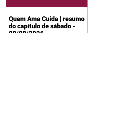
Quem Ama Cuida | resumo
do capítulo de sábado -
08/08/2026
Suely avisa a Ademir para não
chegar mais perto dela. Nancy
sente a indiferença de Camilo.
Tiago diz a Ingrid que ela não
tem competência para presidir a
joalheria. André conta a Pedro
que a associação de advogados
expulsou Ademir. Laurentino
contrata Adriana para servir no
restaurante. Adriana vê Pedro e
Bruna no restaurante. Bruna
provoca Adriana. Dora pede
ajuda a André para marcar um