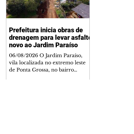
Prefeitura inicia obras de
drenagem para levar asfalto
novo ao Jardim Paraíso
06/08/2026 O Jardim Paraíso,
vila localizada no extremo leste
de Ponta Grossa, no bairro
Uvaranas, começou nesta semana
a receber obras de drenagem de
águas pluviais, primeira etapa do
projeto de pavimentação das ruas
da comunidade. Serão
pavimentados 39 trechos de ruas,
totalizando oito quilômetros de
asfalto, com investimentos de R$