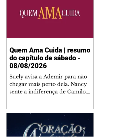
Quem Ama Cuida | resumo
do capítulo de sábado -
08/08/2026
Suely avisa a Ademir para não
chegar mais perto dela. Nancy
sente a indiferença de Camilo.
Tiago diz a Ingrid que ela não
tem competência para presidir a
joalheria. André conta a Pedro
que a associação de advogados
expulsou Ademir. Laurentino
contrata Adriana para servir no