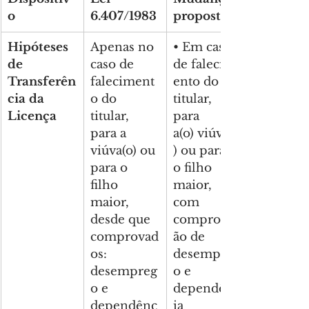
o
6.407/1983
propostas
Hipóteses 
Apenas no 
• Em caso 
de 
caso de 
de falecim
Transferên
faleciment
ento do 
cia da 
o do 
titular, 
Licença
titular, 
para 
para a 
a(o) viúva(o
viúva(o) ou 
) ou para 
para o 
o filho 
filho 
maior, 
maior, 
com 
desde que 
comprovaç
comprovad
ão de 
os: 
desempreg
desempreg
o e 
o e 
dependênc
dependênc
ia 