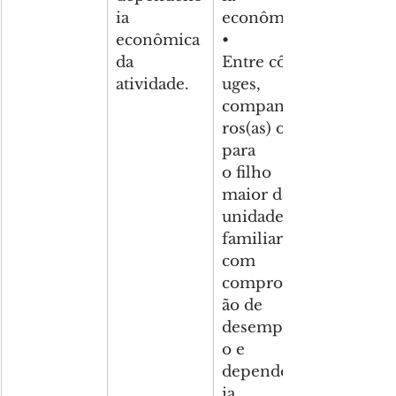
ia 
econômica;
econômica 
• 
da 
Entre cônj
atividade.
uges, 
companhei
ros(as) ou 
para 
o filho 
maior da 
unidade 
familiar, 
com 
comprovaç
ão de 
desempreg
o e 
dependênc
ia 