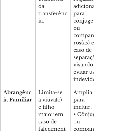
da 
adicionais 
transferênc
para 
ia.
cônjuges 
ou 
companhei
ros(as) em 
caso de 
separação, 
visando 
evitar usos 
indevidos.
Abrangênc
Limita-se 
Amplia 
ia Familiar
a viúva(o) 
para 
e filho 
incluir:
maior em 
• Cônjuges 
caso de 
ou 
faleciment
companhei