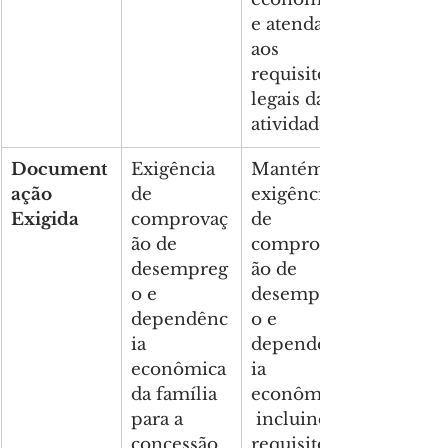
e atenda 
aos 
requisitos 
legais da 
atividade.
Document
Exigência 
Mantém a 
ação 
de 
exigência 
Exigida
comprovaç
de 
ão de 
comprovaç
desempreg
ão de 
o e 
desempreg
dependênc
o e 
ia 
dependênc
econômica 
ia 
da família 
econômica,
para a 
 incluindo 
concessão 
requisitos 