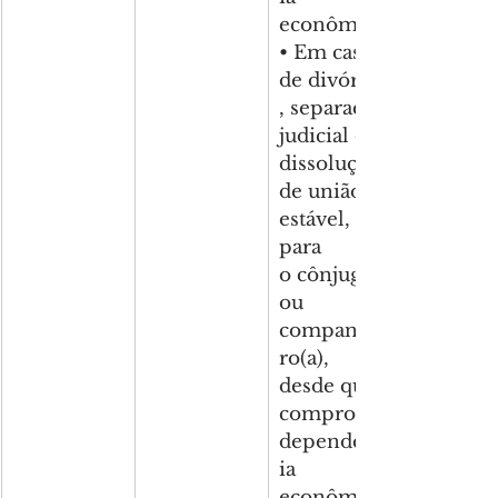
econômica;
• Em caso 
de divórcio
, separação 
judicial ou 
dissolução 
de união 
estável, 
para 
o cônjuge 
ou 
companhei
ro(a), 
desde que 
comprove 
dependênc
ia 
econômica 