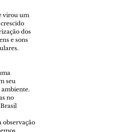
e virou um 
crescido 
rização dos 
ens e sons 
ulares.
uma 
m seu 
 ambiente. 
as no 
Brasil
da observação 
 temos 