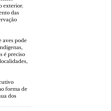
 exterior. 
ento das 
ervação 
e aves pode 
indígenas, 
 é preciso 
localidades, 
utivo 
omo forma de 
nua dos 