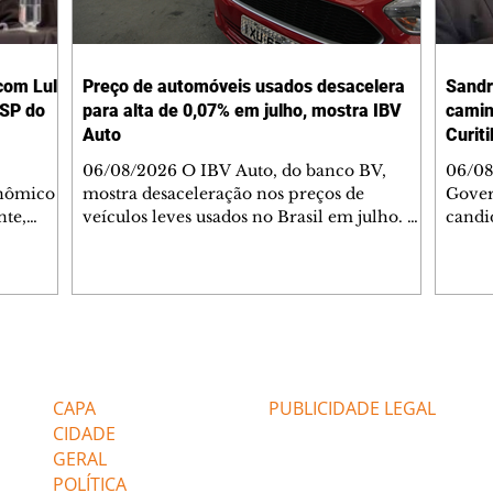
com Lula
Preço de automóveis usados desacelera
Sandr
 SP do
para alta de 0,07% em julho, mostra IBV
camin
Auto
Curit
06/08/2026 O IBV Auto, do banco BV,
06/08
onômico
mostra desaceleração nos preços de
Gover
nte,
veículos leves usados no Brasil em julho. O
candi
 do
índice subiu 0,07% no mês, após alta de
(MDB)
ca do
0,57% em junho, marcando a menor
Curi 
do de
variação desde março de 2025. Para o BV,
sexta
o governo
"o dado reforça sinais de acomodação do
apoiad
 sua
mercado de usados após um longo período
tradi
lhões em
de valorização".No ano até julho, o
Curiti
Editorias
Editais Certificados
m volume
indicador avança 3,56%. Em 12 meses, a alta
feira
ro anos
perdeu ritmo para 6,10%, ante 6,87%,
XV de
CAPA
PUBLICIDADE LEGAL
aro. "O
refletindo demanda mais moderada e
CIDADE
preços mais alinha
GERAL
POLÍTICA