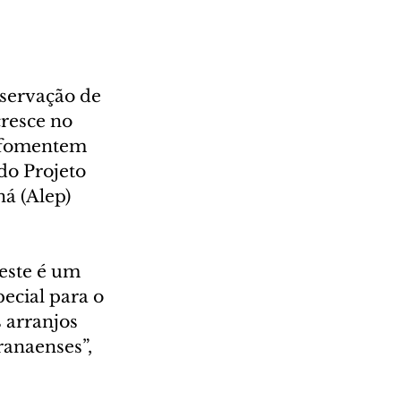
servação de 
resce no 
 fomentem 
do Projeto 
á (Alep) 
este é um 
ecial para o 
arranjos 
anaenses”, 