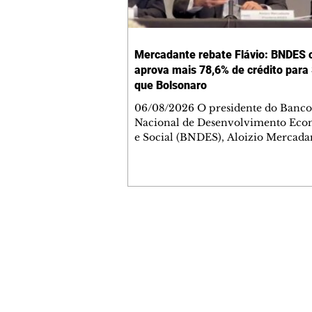
Mercadante rebate Flávio: BNDES 
aprova mais 78,6% de crédito para
que Bolsonaro
06/08/2026 O presidente do Banco
Nacional de Desenvolvimento Ec
e Social (BNDES), Aloizio Mercada
rebateu no domingo, 2, declarações
candidato à Presidência da Repúbli
PL, Flávio Bolsonaro, de que o Esta
São Paulo teria sido boicotado pel
Lula. O executivo informou que, na
gestão, o banco aprovou R$ 163 bi
Contato comercial
operações de crédito no Estado, u
mmjornale@gmail.com
78,6% superior ao liberado nos quat
Telefone: (41) 99978-9956
do governo anterior, de Jair Bolson
Redação
E-mail:
redacaojornale@gmail.com