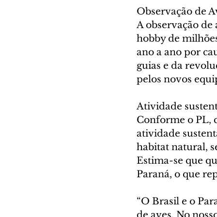
Observação de A
A observação de a
hobby de milhões
ano a ano por cau
guias e da revolu
pelos novos equi
Atividade susten
Conforme o PL, c
atividade susten
habitat natural,
Estima-se que qu
Paraná, o que re
“O Brasil e o Par
de aves. No nosso