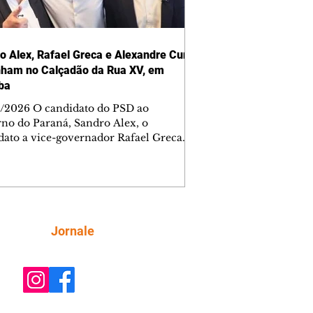
o Alex, Rafael Greca e Alexandre Curi
ham no Calçadão da Rua XV, em
iba
/2026 O candidato do PSD ao
no do Paraná, Sandro Alex, o
dato a vice-governador Rafael Greca
, e o candidato ao Senado, Alexandre
(Republicanos), participam nesta
-feira (7) de uma caminhada com
ores e lideranças políticas no
cional Calçadão da Rua XV, em
ba. Serviço: Data: 7 de agosto, sexta-
Siga
Jornale
 Horário: 10h15 Local: Calçadão da Rua
 Novembro - na Praça Osório -
Curitiba - PR Foto: Redes Sociais/Facebook