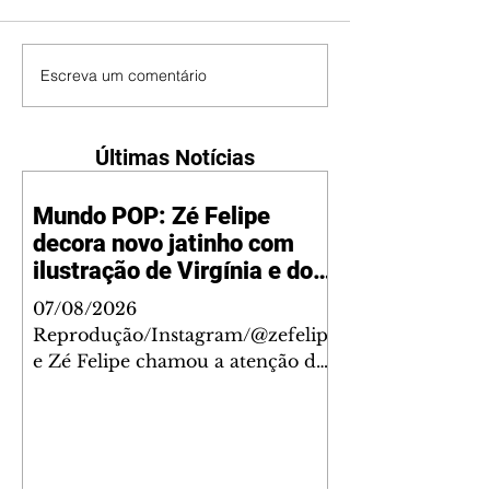
Escreva um comentário
Últimas Notícias
Mundo POP: Zé Felipe
decora novo jatinho com
ilustração de Virgínia e dos
filhos
07/08/2026
Reprodução/Instagram/@zefelip
e Zé Felipe chamou a atenção dos
seguidores ao revelar um detalhe
especial de sua nova aeronave. O
cantor compartilhou nesta
quinta-feira, 6, registros do