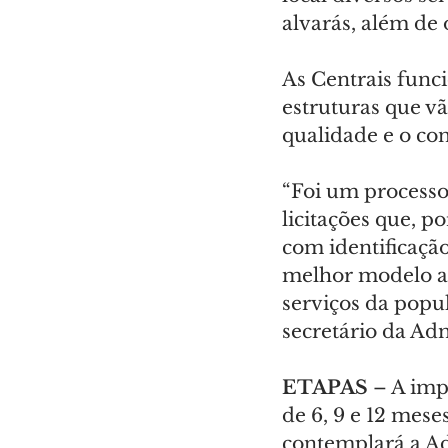
alvarás, além de
As Centrais funci
estruturas que v
qualidade e o con
“Foi um processo 
licitações que, p
com identificação
melhor modelo ao
serviços da popul
secretário da Ad
ETAPAS 
– A imp
de 6, 9 e 12 mese
contemplará a Ad