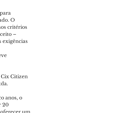
para 
ado. O 
s critérios 
ceito – 
 exigências 
 
eve 
Cix Citizen 
tda.
o anos, o 
r 20 
 oferecer um 