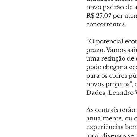
novo padrão de a
R$ 27,07 por ate
concorrentes.
“O potencial eco
prazo. Vamos sai
uma redução de q
pode chegar a ec
para os cofres pú
novos projetos”,
Dados, Leandro 
As centrais terão
anualmente, ou c
experiências bem
local diversos s