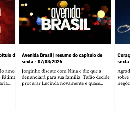
ítulo de
Avenida Brasil | resumo do capítulo de
Coraç
sexta - 07/08/2026
sexta
elo amor
Jorginho discute com Nina e diz que a
Agrad
e Fátima
denunciará para sua família. Tufão decide
sobre 
aria
procurar Lucinda novamente e quase
negóc
u
encontra Nina no lixão. Débora se
Janet
do,
preocupa com Jorginho. Monalisa pede que
Verôn
esteve
Olenka não a deixe sozinha. Tufão
inform
 Alika o
encontra Jorginho e o leva para casa. Max é
procu
. Chinua
hostil com Carminha. Diógenes se irrita
que e
quando Tavinho diz que não negociará o
decep
 Pascoal
passe de Roni por causa de sua sexualidade.
que s
Editorias
Editais Certificados