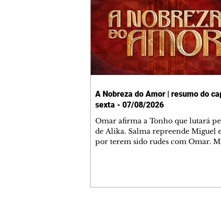
A Nobreza do Amor | resumo do cap
sexta - 07/08/2026
Omar afirma a Tonho que lutará p
de Alika. Salma repreende Miguel 
por terem sido rudes com Omar. M
Helena aconselha Manoel sobre se
namoro com Ana Maria. Pressiona
Bakari revela a Jendal que Chinua 
em terras inimigas. Omar pede que
acompanhe até a agência bancária
alerta Dumi, Akin e Ladisa sobre as
desconfianças de Jendal, que sonda
Contato comercial