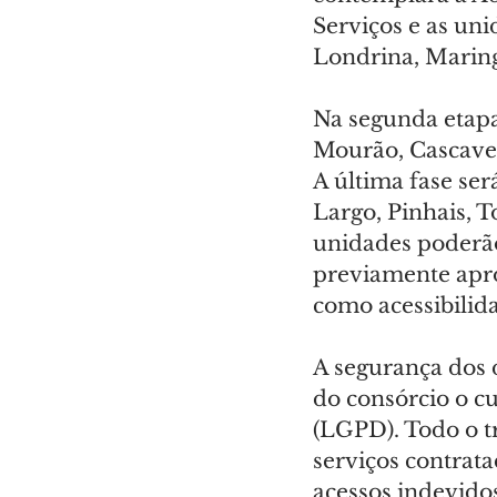
Serviços e as uni
Londrina, Maring
Na segunda etapa
Mourão, Cascavel
A última fase se
Largo, Pinhais, 
unidades poderão
previamente apro
como acessibilid
A segurança dos d
do consórcio o c
(LGPD). Todo o t
serviços contrat
acessos indevido