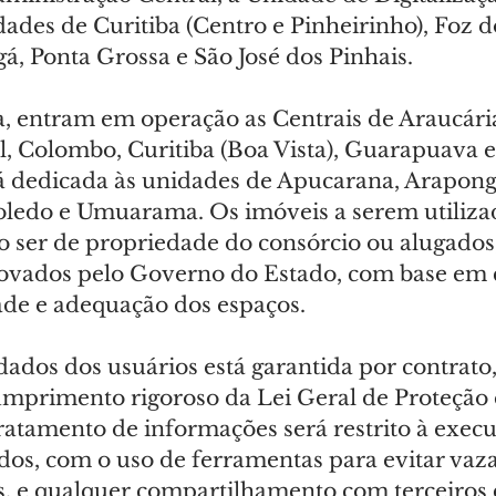
dades de Curitiba (Centro e Pinheirinho), Foz d
á, Ponta Grossa e São José dos Pinhais.
, entram em operação as Centrais de Araucár
, Colombo, Curitiba (Boa Vista), Guarapuava e
rá dedicada às unidades de Apucarana, Arapon
Toledo e Umuarama. Os imóveis a serem utiliza
 ser de propriedade do consórcio ou alugados
vados pelo Governo do Estado, com base em cr
ade e adequação dos espaços.
ados dos usuários está garantida por contrato,
umprimento rigoroso da Lei Geral de Proteção
ratamento de informações será restrito à execu
ados, com o uso de ferramentas para evitar va
s, e qualquer compartilhamento com terceiros