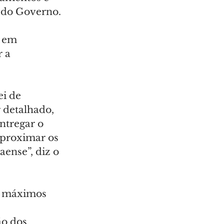
s do Governo.
, em 
 a 
i de 
 detalhado, 
ntregar o 
proximar os 
aense”, diz o 
s máximos 
 
o dos 