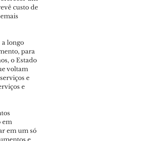
evê custo de 
demais 
 a longo 
mento, para 
os, o Estado 
ue voltam 
serviços e 
rviços e 
tos 
o em 
zar em um só 
cumentos e 