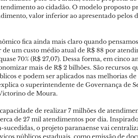
tendimento ao cidadão. O modelo proposto pr
ndimento, valor inferior ao apresentado pelos 
nômico fica ainda mais claro quando pensamos
r de um custo médio atual de R$ 88 por atendi
uase 70% (R$ 27,07). Dessa forma, em cinco an
onomizar mais de R$ 2 bilhões. São recursos q
blicos e podem ser aplicados nas melhorias de 
 explica o superintendente de Governança de Se
Victorino de Moura.
 capacidade de realizar 7 milhões de atendimen
erca de 27 mil atendimentos por dia. Inspirad
-sucedidas, o projeto paranaense vai centrali
erviços públicos estaduais, como emissão de do