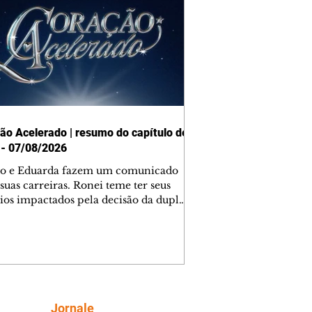
ão Acelerado | resumo do capítulo de
 - 07/08/2026
o e Eduarda fazem um comunicado
suas carreiras. Ronei teme ter seus
ios impactados pela decisão da dupla.
e decide prestar queixa contra
ica. Gael descobre que Naiane passou
ações sigilosas para Talita. Ronei
ra Verônica novamente e descobre
la deixou Bom Retorno. Gael se
ciona com Naiane. Valéria anuncia
e mudará de país, e Eduarda se
Siga
Jornale