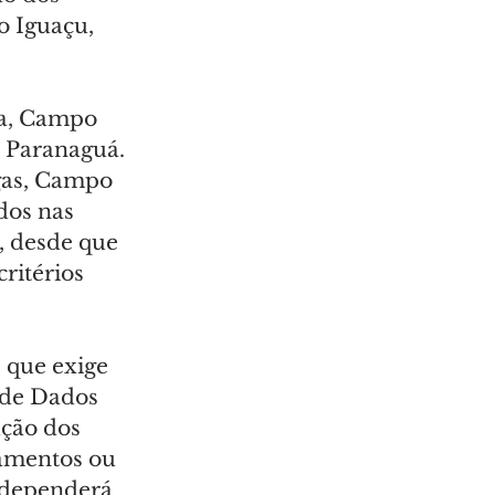
o Iguaçu, 
ia, Campo 
 Paranaguá. 
gas, Campo 
dos nas 
, desde que 
itérios 
 que exige 
 de Dados 
ção dos 
zamentos ou 
 dependerá 