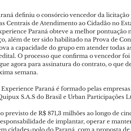
aná definiu o consórcio vencedor da licitação 
as Centrais de Atendimento ao Cidadão no Est
perience Paraná obteve a melhor pontuação no
ço, além de ter sido habilitado na Prova de Con
va a capacidade do grupo em atender todas as
edital. O processo que confirma o vencedor foi
ue agora para assinatura do contrato, o que d
óxima semana.
Experience Paraná é formado pelas empresas 
Quipux S.A.S do Brasil e Urban Participações L
 previsto de R$ 871,3 milhões ao longo de cinc
responsabilidade de implantar, operar e mante
 em cidades-polo do Paraná, com a proposta de