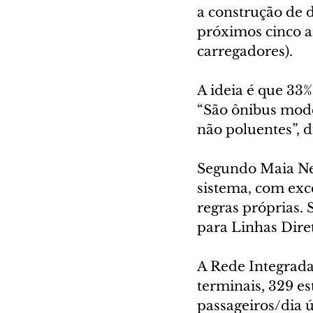
a construção de d
próximos cinco a
carregadores).
A ideia é que 33%
“São ônibus mode
não poluentes”, d
Segundo Maia Neto
sistema, com exc
regras próprias. 
para Linhas Diret
A Rede Integrada
terminais, 329 es
passageiros/dia ú