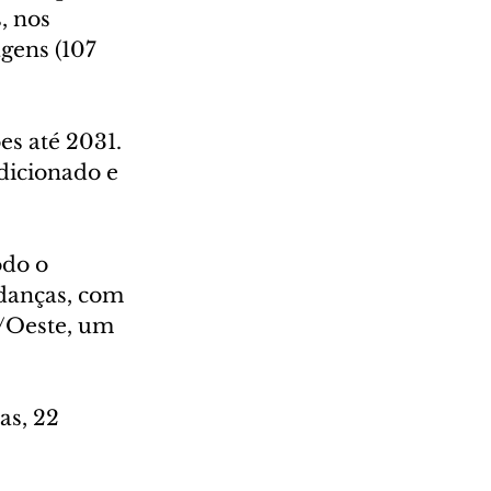
, nos 
gens (107 
es até 2031. 
dicionado e 
odo o 
danças, com 
e/Oeste, um 
s, 22 
 