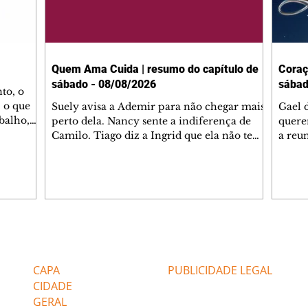
Quem Ama Cuida | resumo do capítulo de
Coraç
sábado - 08/08/2026
sábad
to, o
 o que
Suely avisa a Ademir para não chegar mais
Gael 
balho,
perto dela. Nancy sente a indiferença de
quere
studo
Camilo. Tiago diz a Ingrid que ela não tem
a reu
da nossa
competência para presidir a joalheria.
Zilá 
miliano
André conta a Pedro que a associação de
perce
r Franco
advogados expulsou Ademir. Laurentino
Palha
ir
contrata Adriana para servir no
aprox
 e
restaurante. Adriana vê Pedro e Bruna no
em pe
-0645.
restaurante. Bruna provoca Adriana. Dora
decid
através
pede ajuda a André para marcar um
inven
Editorias
Editais Certificados
encontro com Suely. Adriana diz a Lyris
conse
que está feliz trabalhando no restaurante de
termi
CAPA
PUBLICIDADE LEGAL
Nanc
CIDADE
GERAL