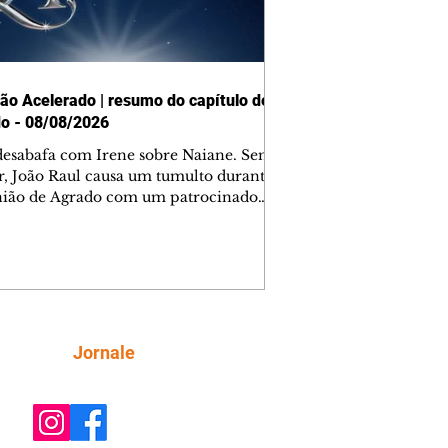
ão Acelerado | resumo do capítulo de
o - 08/08/2026
desabafa com Irene sobre Naiane. Sem
r, João Raul causa um tumulto durante
nião de Agrado com um patrocinador.
orienta Osmar a seguir Cinara, que
be a movimentação e alerta Ronei.
res confronta Cinara sobre a
imação com Ronei. Eduarda pensa
dir a Valéria para ficar com Sol. Gael
e terminar com Naiane. João Raul
ta para Agrado que não está
Siga
Jornale
guindo conviver com seu sucesso, e
na o relacionamento dos dois.