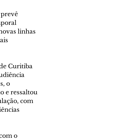
 prevê 
poral 
novas linhas 
ais 
e Curitiba 
udiência 
, o 
 e ressaltou 
ulação, com 
ências 
 com o 