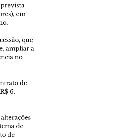
prevista 
ores), em 
no.
cessão, que 
, ampliar a 
ência no 
ntrato de 
 R$ 6.
alterações 
stema de 
to de 