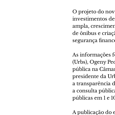
O projeto do nov
investimentos de
ampla, cresciment
de ônibus e cria
segurança finance
As informações f
(Urbs), Ogeny Ped
pública na Câmar
presidente da Ur
a transparência d
a consulta públic
públicas em 1 e 1
A publicação do e