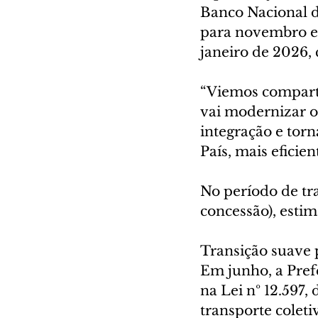
Banco Nacional 
para novembro e o
janeiro de 2026,
“Viemos comparti
vai modernizar o 
integração e torn
País, mais eficie
No período de tra
concessão), estim
Transição suave 
Em junho, a Pref
na Lei nº 12.597,
transporte coleti