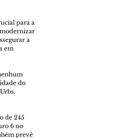
ucial para a 
 modernizar 
ssegurar a 
a em 
 nenhum 
idade do 
 Urbs.
o de 245 
uro 6 no 
ambém prevê 