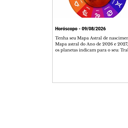
Horóscopo - 09/08/2026
Tenha seu Mapa Astral de nascimen
Mapa astral do Ano de 2026 e 2027,
os planetas indicam para o seu: Tra
Amor, Dinheiro, Saúde e Família. E
com 35 páginas. Adquira já através 
loja virtual ou na loja física: rua E
Perneta 30 – loja 21 – galeria Ceza
– centro – Curitiba. Você pode ped
também através do nosso Whatsapp
receber seu livro virtual: (41) 99719
Escute o programa Bom Dia Astral 
Contato comercial
da Rádio Cultura AM 930 e t
mmjornale@gmail.com
Telefone: (41) 99978-9956
Redação