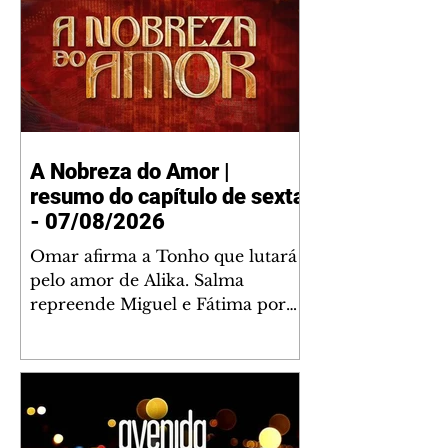
A Nobreza do Amor |
resumo do capítulo de sexta
- 07/08/2026
Omar afirma a Tonho que lutará
pelo amor de Alika. Salma
repreende Miguel e Fátima por
terem sido rudes com Omar.
Maria Helena aconselha Manoel
sobre seu namoro com Ana
Maria. Pressionado, Bakari revela
a Jendal que Chinua esteve em
terras inimigas. Omar pede que