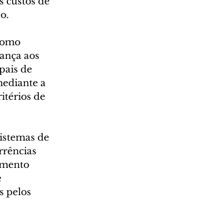
s custos de 
o.
como 
ança aos 
pais de 
mediante a 
itérios de 
istemas de 
rências 
amento 
 
s pelos 