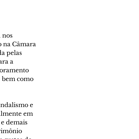
 nos 
o na Câmara 
a pelas 
ara a 
toramento 
l, bem como 
andalismo e 
ialmente em 
 e demais 
rimônio 