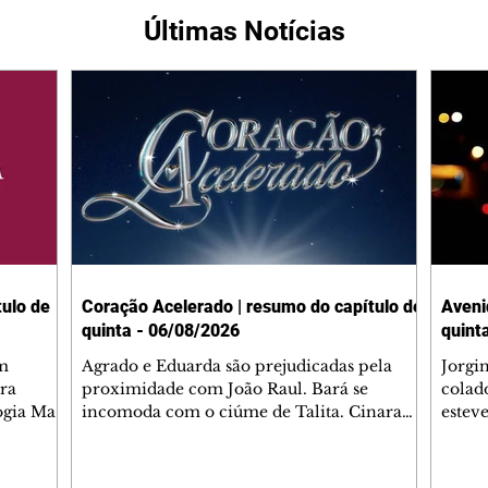
Últimas Notícias
ulo de
Coração Acelerado | resumo do capítulo de
Aveni
quinta - 06/08/2026
quint
m
Agrado e Eduarda são prejudicadas pela
Jorgi
ra
proximidade com João Raul. Bará se
colad
ogia Mau
incomoda com o ciúme de Talita. Cinara
estev
e Rafael
desabafa com Ronei e decide passar uns
infor
dias na casa de Palhares. Agrado pede para
e pro
 casal.
ter uma conversa com Eduarda. Janete
Iran 