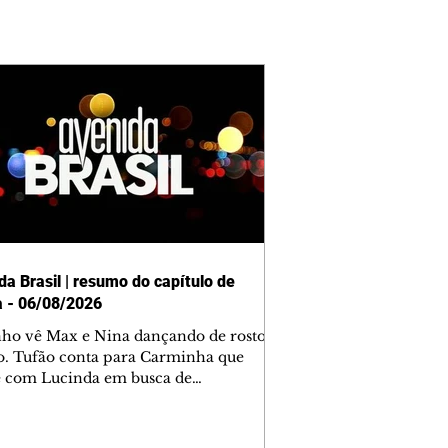
da Brasil | resumo do capítulo de
a - 06/08/2026
nho vê Max e Nina dançando de rosto
o. Tufão conta para Carminha que
e com Lucinda em busca de
mações sobre Rita. Nina despista Max
cura Jorginho, mas não o encontra.
se muda para a casa de Jorginho.