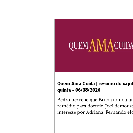
Quem Ama Cuida | resumo do capít
quinta - 06/08/2026
Pedro percebe que Bruna tomou u
remédio para dormir. Joel demonst
interesse por Adriana. Fernando el
Mau. Bia não gosta quando Brigitte 
se sentam à mesa com ela e César,
atrapalhando o jantar romântico do