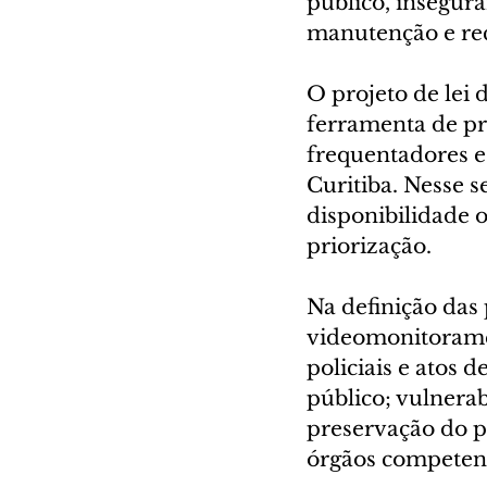
público, insegura
manutenção e recu
O projeto de lei
ferramenta de pr
frequentadores e
Curitiba. Nesse 
disponibilidade o
priorização.
Na definição das 
videomonitoramen
policiais e atos 
público; vulnera
preservação do pa
órgãos competent