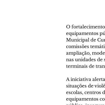
O fortalecimento 
equipamentos púb
Municipal de Curi
comissões temátic
ampliação, moder
nas unidades de s
terminais de tran
A iniciativa aler
situações de vio
escolas, centros 
equipamentos com