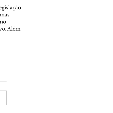
gislação 
rmas 
mo 
vo. Além 