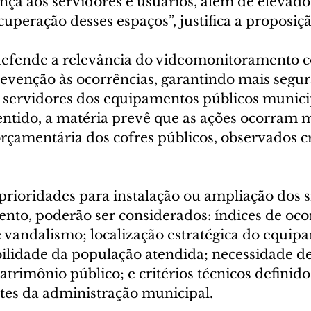
nça aos servidores e usuários, além de elevado
peração desses espaços”, justifica a proposiçã
 defende a relevância do videomonitoramento 
evenção às ocorrências, garantindo mais segur
 servidores dos equipamentos públicos munici
sentido, a matéria prevê que as ações ocorram 
rçamentária dos cofres públicos, observados cr
prioridades para instalação ou ampliação dos s
to, poderão ser considerados: índices de ocor
de vandalismo; localização estratégica do equip
bilidade da população atendida; necessidade de
trimônio público; e critérios técnicos definido
es da administração municipal.