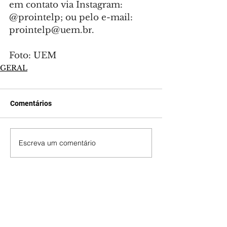
em contato via Instagram: 
@prointelp; ou pelo e-mail: 
prointelp@uem.br
.
Foto: UEM
GERAL
Comentários
Escreva um comentário
Últimas Notícias
Mundo POP: Zé Felipe
decora novo jatinho com