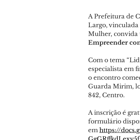
A Prefeitura de 
Largo, vinculada
Mulher, convida 
Empreender com
Com o tema “Lide
especialista em f
o encontro começ
Guarda Mirim, lo
842, Centro.
A inscrição é gra
formulário dispo
em 
https://doc
GgGRffkdLexy5f