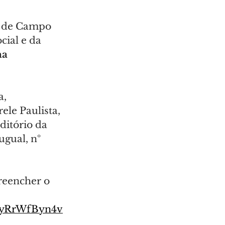
r de Campo 
ial e da 
a 
, 
ele Paulista, 
ditório da 
gual, nº 
preencher o 
4cyRrWfByn4v