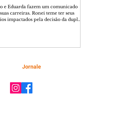
o e Eduarda fazem um comunicado
suas carreiras. Ronei teme ter seus
ios impactados pela decisão da dupla.
e decide prestar queixa contra
ica. Gael descobre que Naiane passou
ações sigilosas para Talita. Ronei
ra Verônica novamente e descobre
la deixou Bom Retorno. Gael se
ciona com Naiane. Valéria anuncia
e mudará de país, e Eduarda se
Siga
Jornale
upa com Sol. Palhares desconfia de
a em relação a Zilá. Ronei e Cinara
nfia