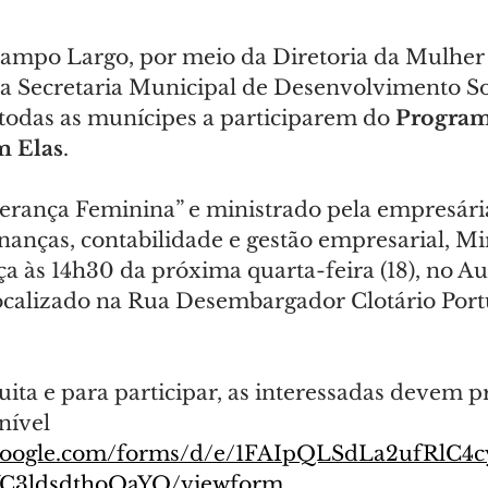
Campo Largo, por meio da Diretoria da Mulhe
 a Secretaria Municipal de Desenvolvimento Soc
todas as munícipes a participarem do 
Program
 Elas
.
rança Feminina” e ministrado pela empresária
inanças, contabilidade e gestão empresarial, Mir
a às 14h30 da próxima quarta-feira (18), no Au
calizado na Rua Desembargador Clotário Portu
tuita e para participar, as interessadas devem 
nível 
s.google.com/forms/d/e/1FAIpQLSdLa2ufRlC
C3ldsdthoQaYQ/viewform