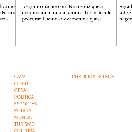
elo amor
Jorginho discute com Nina e diz que a
Agrad
e Fátima
denunciará para sua família. Tufão decide
sobre 
aria
procurar Lucinda novamente e quase
negóc
u
encontra Nina no lixão. Débora se
Janet
do,
preocupa com Jorginho. Monalisa pede que
Verôn
esteve
Olenka não a deixe sozinha. Tufão
inform
 Alika o
encontra Jorginho e o leva para casa. Max é
procu
. Chinua
hostil com Carminha. Diógenes se irrita
que e
quando Tavinho diz que não negociará o
decep
 Pascoal
passe de Roni por causa de sua sexualidade.
que s
Editorias
Editais Certificados
re que
Janaína admite para Jorginho que Lúcio e
preoc
r aos
Max estavam envolvidos na tentativa de
Cinar
CAPA
PUBLICIDADE LEGAL
assalto à
desco
CIDADE
GERAL
POLÍTICA
ESPORTES
POLÍCIA
MUNDO
TURISMO
CULTURA