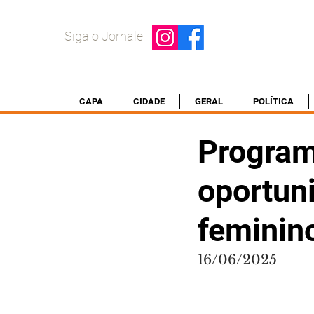
Siga o Jornale
CAPA
CIDADE
GERAL
POLÍTICA
Program
oportun
feminin
16/06/2025