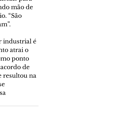
indo mão de 
o. “São 
am”.
industrial é 
o atrai o 
omo ponto 
 acordo de 
 resultou na 
se 
sa 