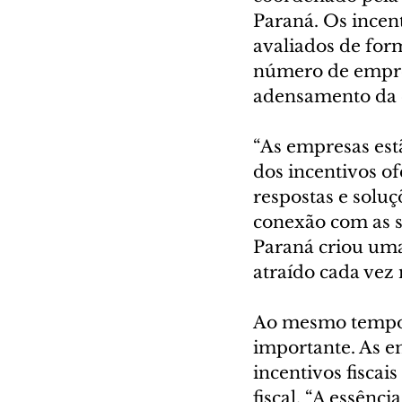
Paraná. Os incent
avaliados de for
número de empreg
adensamento da c
“As empresas est
dos incentivos of
respostas e soluç
conexão com as se
Paraná criou uma
atraído cada vez
Ao mesmo tempo, 
importante. As 
incentivos fiscai
fiscal. “A essênc