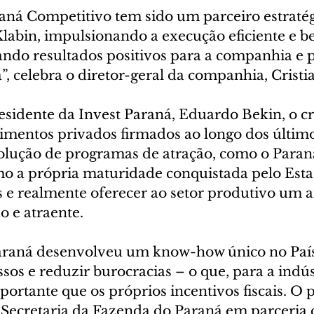
ná Competitivo tem sido um parceiro estratég
 Klabin, impulsionando a execução eficiente e 
ando resultados positivos para a companhia e p
, celebra o diretor-geral da companhia, Cristia
residente da Invest Paraná, Eduardo Bekin, o c
timentos privados firmados ao longo dos últim
evolução de programas de atração, como o Paran
o a própria maturidade conquistada pelo Esta
os e realmente oferecer ao setor produtivo um 
o e atraente.
araná desenvolveu um know-how único no País
ssos e reduzir burocracias – o que, para a indúst
ortante que os próprios incentivos fiscais. O 
Secretaria da Fazenda do Paraná em parceria 