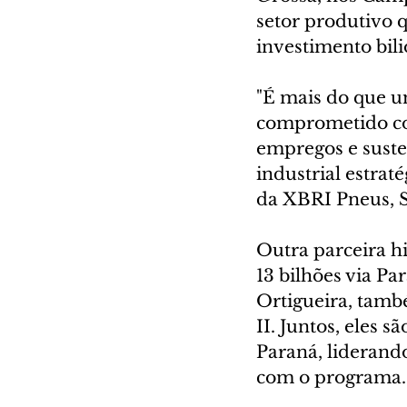
setor produtivo 
investimento bili
"É mais do que um
comprometido com
empregos e suste
industrial estrat
da XBRI Pneus, 
Outra parceira hi
13 bilhões via P
Ortigueira, tamb
II. Juntos, eles 
Paraná, liderand
com o programa.