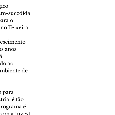
ico 
bem-sucedida 
ara o 
no Teixeira.
rescimento 
os anos 
á 
do ao 
ambiente de 
 para 
ria, é tão 
programa é 
com a Invest 