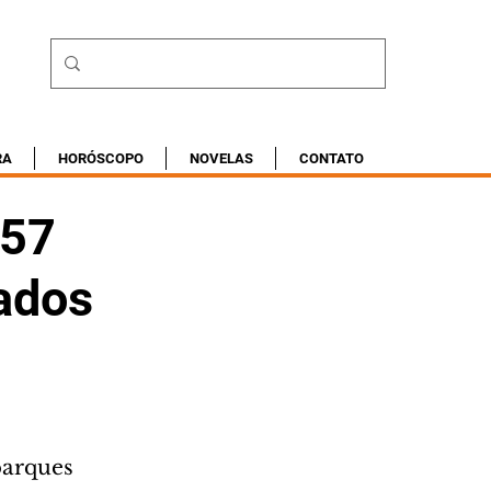
RA
HORÓSCOPO
NOVELAS
CONTATO
 57
vados
parques 