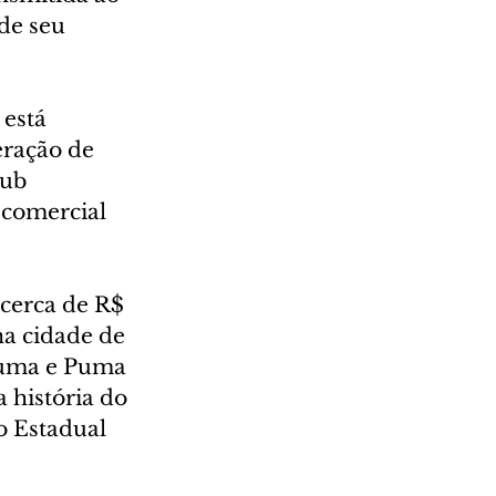
de seu 
está 
eração de 
ub 
 comercial 
 cerca de R$ 
a cidade de 
Puma e Puma 
 história do 
o Estadual 