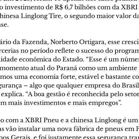
o investimento de R$ 6,7 bilhões com da XBRI
hinesa Linglong Tire, o segundo maior valor da
se.
ário da Fazenda, Norberto Ortigara, esse cresc
cerias no período reflete o sucesso do program
ilidade econômica do Estado. “Esse é um núme
 momento atual do Paraná como um ambiente 
emos uma economia forte, estável e bastante co
gurança – algo que qualquer empresa do Brasil
xplica. “A boa gestão é reconhecida pelo setor
em mais investimentos e mais empregos”.
do com a XBRI Pneu e a chinesa Linglong é um
as vão instalar uma nova fábrica de pneus em 
os Gerais, e foi justamente essa segurança tra