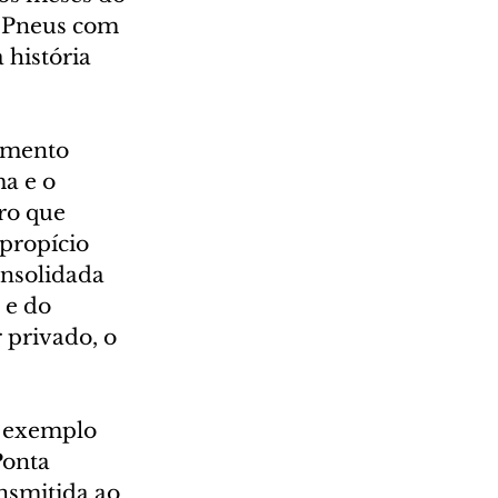
 Pneus com 
 história 
imento 
a e o 
ro que 
propício 
nsolidada 
 e do 
 privado, o 
 exemplo 
Ponta 
nsmitida ao 