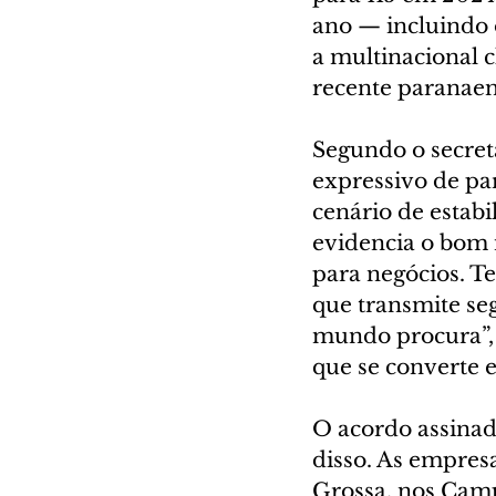
ano — incluindo 
a multinacional c
recente paranaen
Segundo o secret
expressivo de par
cenário de estab
evidencia o bom
para negócios. T
que transmite se
mundo procura”, e
que se converte 
O acordo assina
disso. As empres
Grossa, nos Camp