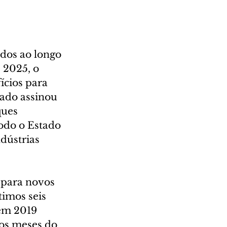
dos ao longo 
 2025, o 
cios para 
ado assinou 
ques 
odo o Estado 
dústrias 
 para novos 
imos seis 
em 2019 
os meses do 