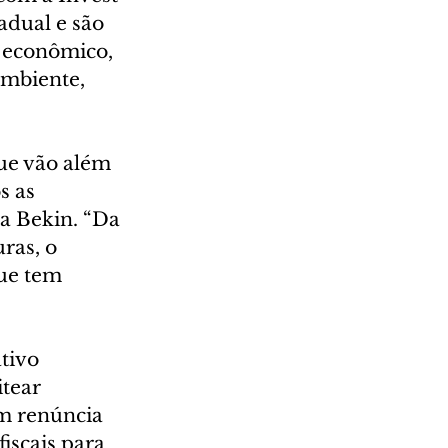
adual e são 
 econômico, 
mbiente, 
ue vão além 
s as 
a Bekin. “Da 
ras, o 
ue tem 
tivo 
tear 
em renúncia 
iscais para 