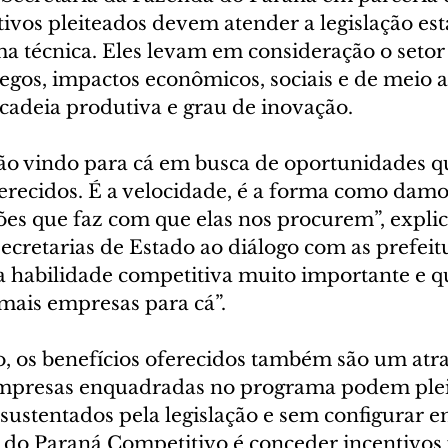
ivos pleiteados devem atender a legislação est
ma técnica. Eles levam em consideração o setor
os, impactos econômicos, sociais e de meio a
adeia produtiva e grau de inovação.
ão vindo para cá em busca de oportunidades q
erecidos. É a velocidade, é a forma como damo
ões que faz com que elas nos procurem”, explic
cretarias de Estado ao diálogo com as prefeitu
 habilidade competitiva muito importante e q
 mais empresas para cá”.
os benefícios oferecidos também são um atra
empresas enquadradas no programa podem plei
s sustentados pela legislação e sem configurar 
ia do Paraná Competitivo é conceder incentivos f