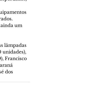
quipamentos 
ados. 
m ainda um 
as lâmpadas 
 unidades), 
), Francisco 
Paraná 
sé dos 