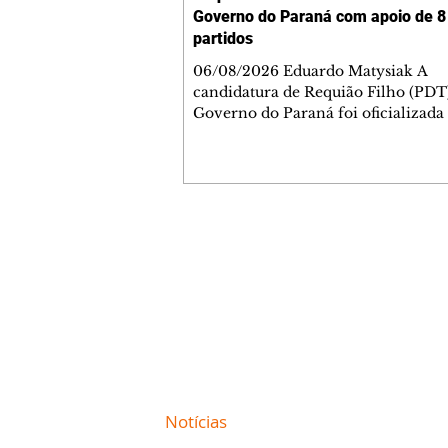
Governo do Paraná com apoio de 8
partidos
06/08/2026 Eduardo Matysiak A
candidatura de Requião Filho (PDT
Governo do Paraná foi oficializada
desta quarta-feira (5), em Curitiba. 
coligação liderada pelo atual depu
estadual conta com PDT, PT, PV, P
PCdoB, Rede, PRD e Solidariedade,
indicou Michelle Caputo para a va
vice-governador. A chapa conta a
Contato comercial
Gleisi Hoffmann e Dr. Rosinha para
mmjornale@gmail.com
vagas ao Senado. O ato político foi marcado
Telefone: (41) 99978-9956
pela celebração da formação da col
reuniu
Redação
E-mail:
redacaojornale@gmail.com
Site de
Notícias
de Curitiba / Paraná