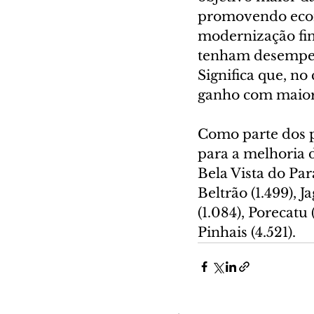
promovendo econ
modernização fi
tenham desempenh
Significa que, no
ganho com maior 
Como parte dos p
para a melhoria 
Bela Vista do Par
Beltrão (1.499), J
(1.084), Porecatu 
Pinhais (4.521).