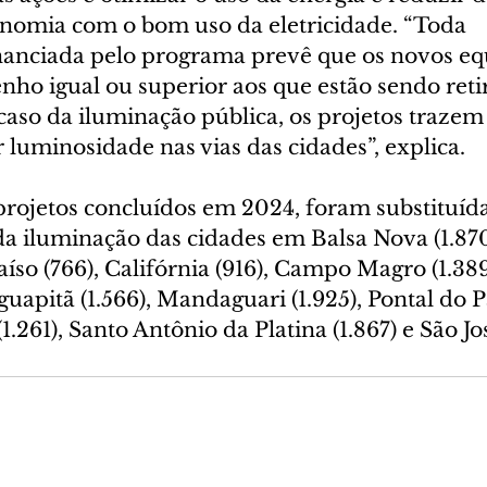
omia com o bom uso da eletricidade. “Toda 
nanciada pelo programa prevê que os novos e
o igual ou superior aos que estão sendo retir
 caso da iluminação pública, os projetos traze
luminosidade nas vias das cidades”, explica.
rojetos concluídos em 2024, foram substituíd
da iluminação das cidades em Balsa Nova (1.870
aíso (766), Califórnia (916), Campo Magro (1.389
aguapitã (1.566), Mandaguari (1.925), Pontal do 
(1.261), Santo Antônio da Platina (1.867) e São Jo