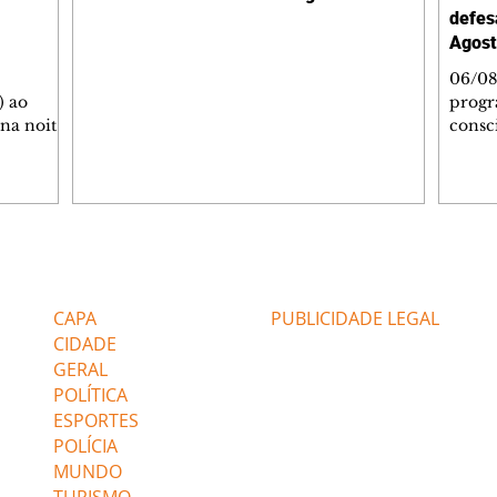
defes
Agost
06/08
) ao
progr
 na noite
consc
A
violên
tado
Curit
SOL,
de Es
 que
promov
ga de
oficin
inda com
Autop
Editorias
Editais Certificados
 as
Indust
gratui
CAPA
PUBLICIDADE LEGAL
igação e
autoc
CIDADE
GERAL
POLÍTICA
ESPORTES
POLÍCIA
MUNDO