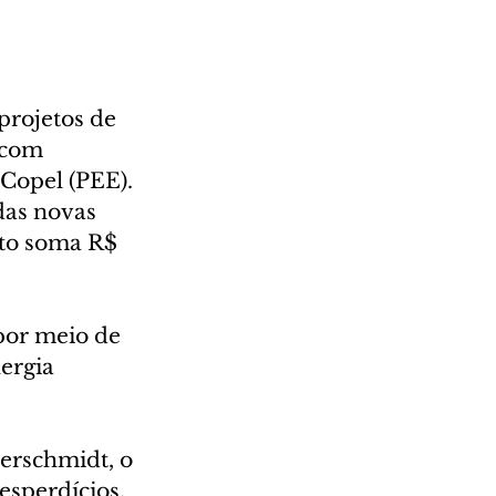
projetos de 
 com 
Copel (PEE). 
as novas 
nto soma R$ 
por meio de 
ergia 
rschmidt, o 
esperdícios, 