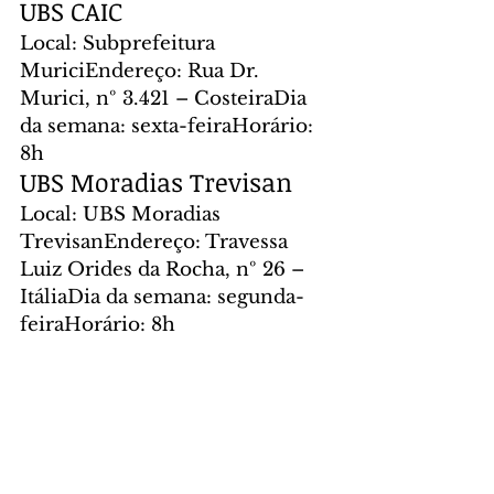
UBS CAIC
Local: Subprefeitura 
MuriciEndereço: Rua Dr. 
Murici, nº 3.421 – CosteiraDia 
da semana: sexta-feiraHorário: 
8h
UBS Moradias Trevisan
Local: UBS Moradias 
TrevisanEndereço: Travessa 
Luiz Orides da Rocha, nº 26 – 
ItáliaDia da semana: segunda-
feiraHorário: 8h
Foto: Prefeitura de São José dos 
Pinhais