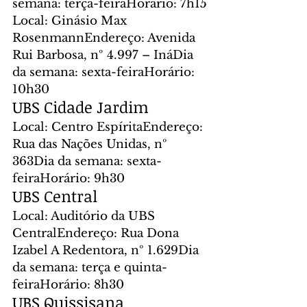
semana: terça-feiraHorário: 7h15
Local: Ginásio Max 
RosenmannEndereço: Avenida 
Rui Barbosa, nº 4.997 – InáDia 
da semana: sexta-feiraHorário: 
10h30
UBS Cidade Jardim
Local: Centro EspíritaEndereço: 
Rua das Nações Unidas, nº 
363Dia da semana: sexta-
feiraHorário: 9h30
UBS Central
Local: Auditório da UBS 
CentralEndereço: Rua Dona 
Izabel A Redentora, nº 1.629Dia 
da semana: terça e quinta-
feiraHorário: 8h30
UBS Quissisana