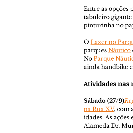
Entre as opções p
tabuleiro gigante
pinturinha no pape
O 
Lazer no Parq
parques 
Náutico
 
No 
Parque Náuti
ainda handbike e o
Atividades nas 
Sábado (27/9)
Re
na Rua XV
, com 
idades. As ações 
Alameda Dr. Mur