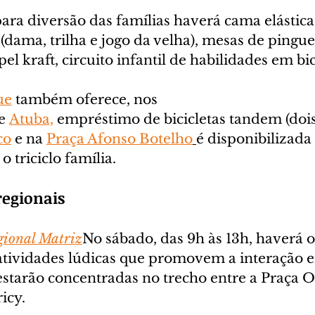
ara diversão das famílias haverá cama elástica,
 (dama, trilha e jogo da velha), mesas de pingu
l kraft, circuito infantil de habilidades em bic
ue
 também oferece, nos 
e 
Atuba,
 empréstimo de bicicletas tandem (dois 
co
 e na 
Praça Afonso Botelho
é disponibilizada 
 triciclo família.
regionais
gional Matriz
No sábado, das 9h às 13h, haverá o
atividades lúdicas que promovem a interação en
estarão concentradas no trecho entre a Praça Os
icy.