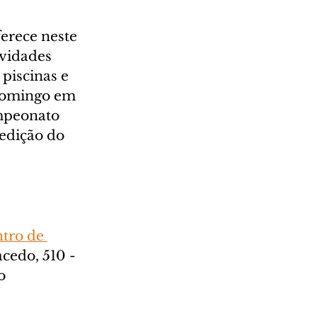
ferece neste 
vidades 
piscinas e 
domingo em 
peonato 
edição do 
tro de 
cedo, 510 - 
o 