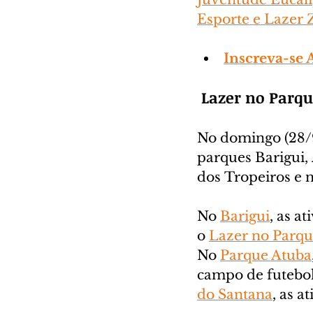
Esporte e Lazer
Inscreva-se 
 Lazer no Parq
No domingo (28/9)
parques Barigui,
dos Tropeiros e 
No 
Barigui
, as a
o 
Lazer no Parq
No 
Parque Atuba
campo de futebol
do Santana
, as a