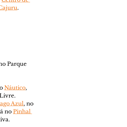
Cajuru
.
 no Parque 
o 
Náutico
, 
Livre. 
ago Azul
, no 
á no 
Pinhal 
iva.