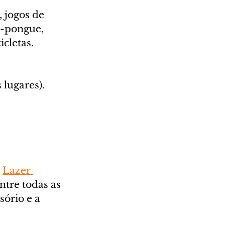
 jogos de 
e-pongue, 
icletas.
lugares). 
 
Lazer 
tre todas as 
ório e a 