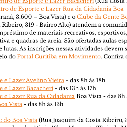
ntro de Esporte e Lazer Bacacheri
 (Rua Costa R
tro de Esporte e Lazer Rua da Cidadania Boa 
raná, 3.600 – Boa Vista) e o 
Clube da Gente Bo
 Ribeiro, 319 - Bairro Alto) atendem a comunid
préstimo de materiais recreativos, esportivos,
iva e quadras de areia. São ofertadas aulas esp
e lutas. As inscrições nessas atividades devem s
eio do 
Portal Curitiba em Movimento
. Confira 
e e Lazer Avelino Vieira
 - das 8h às 18h
e e Lazer Bacacheri
 - das 13h às 17h
e e Lazer Rua da Cidadania
 Boa Vista - das 8h
oa Vista
 - das 8h às 13h
 do Boa Vista
 (Rua Joaquim da Costa Ribeiro, 