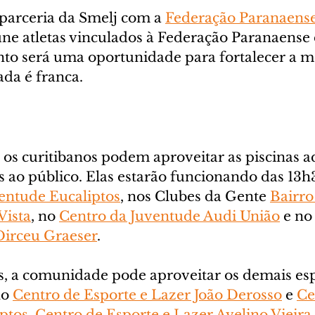
parceria da Smelj com a 
Federação Paranaense
úne atletas vinculados à Federação Paranaense 
nto será uma oportunidade para fortalecer a m
ada é franca.
 os curitibanos podem aproveitar as piscinas a
s ao público. Elas estarão funcionando das 13h
entude Eucaliptos
, nos Clubes da Gente 
Bairr
Vista
, no 
Centro da Juventude Audi União
 e no
Dirceu Graeser
.
s, a comunidade pode aproveitar os demais esp
o 
Centro de Esporte e Lazer João Derosso
 e 
Ce
ptos
, 
Centro de Esporte e Lazer Avelino Vieira
,