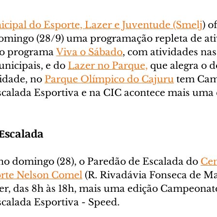
icipal do Esporte, Lazer e Juventude (Smelj
) o
domingo (28/9) uma programação repleta de ati
do programa 
Viva o Sábado
, com atividades nas 
icipais, e do 
Lazer no Parque,
 que alegra o 
idade, no 
Parque Olímpico do Cajuru
 tem Cam
calada Esportiva e na CIC acontece mais uma 
Escalada
 no domingo (28), o Paredão de Escalada do 
Cen
orte Nelson Comel
 (R. Rivadávia Fonseca de Ma
ber, das 8h às 18h, mais uma edição Campeonat
calada Esportiva - Speed.