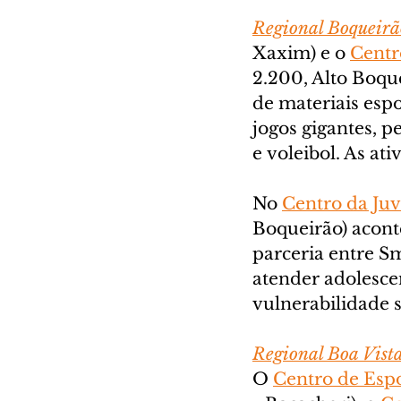
Regional Boqueirã
Xaxim) e o 
Centr
2.200, Alto Boqu
de materiais espo
jogos gigantes, 
e voleibol. As at
No 
Centro da Ju
Boqueirão) acont
parceria entre Sm
atender adolescen
vulnerabilidade s
Regional Boa Vist
O 
Centro de Espo