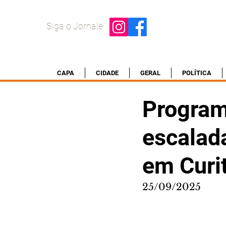
Siga o Jornale
CAPA
CIDADE
GERAL
POLÍTICA
Program
escalada
em Curi
25/09/2025