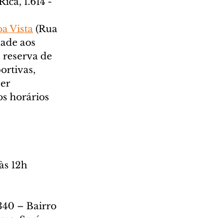
ica, 1.614 - 
a Vista
 (Rua 
ade aos 
 reserva de 
ortivas, 
er 
os horários 
 às 12h
340 – Bairro 