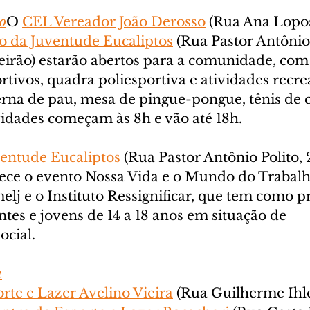
o
O 
CEL Vereador João Derosso
 (Rua Ana Lopos
o da Juventude Eucaliptos
 (Rua Pastor Antônio 
eirão) estarão abertos para a comunidade, co
rtivos, quadra poliesportiva e atividades recre
perna de pau, mesa de pingue-pongue, tênis de
ividades começam às 8h e vão até 18h.
ventude Eucaliptos
 (Rua Pastor Antônio Polito, 
ece o evento Nossa Vida e o Mundo do Trabal
elj e o Instituto Ressignificar, que tem como p
tes e jovens de 14 a 18 anos em situação de 
ocial.
a
rte e Lazer Avelino Vieira
 (Rua Guilherme Ihle