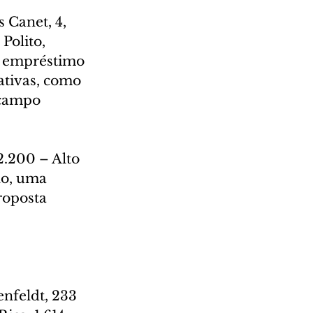
 Canet, 4, 
Polito, 
m empréstimo 
ativas, como 
 campo 
2.200 – Alto 
ho, uma 
roposta 
nfeldt, 233 