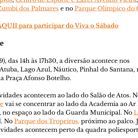
 Zumbi dos Palmares
 e no 
Parque Olímpico do 
AQUII para participar do Viva o Sábado
ue
, das 14h às 17h30, a diversão acontece nos 
 Atuba, Lago Azul, Náutico, Pinhal do Santana,
na Praça Afonso Botelho.
tividades acontecem ao lado do Salão de Atos. N
ue
 vai se concentrar ao lado da Academia ao Ar 
, no espaço ao lado da Guarda Municipal. No 
L
. No 
Parque dos Tropeiros,
 próximo ao palco. J
tividades acontecem perto da quadra poliesport