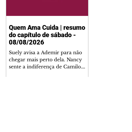
Quem Ama Cuida | resumo
do capítulo de sábado -
08/08/2026
Suely avisa a Ademir para não
chegar mais perto dela. Nancy
sente a indiferença de Camilo.
Tiago diz a Ingrid que ela não
tem competência para presidir a
joalheria. André conta a Pedro
que a associação de advogados
expulsou Ademir. Laurentino
contrata Adriana para servir no
restaurante. Adriana vê Pedro e
Bruna no restaurante. Bruna
provoca Adriana. Dora pede