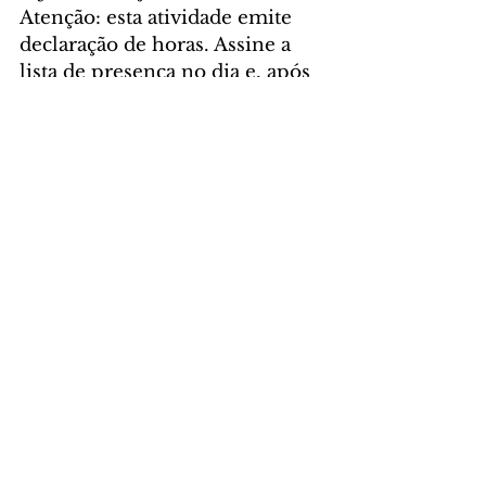
Atenção: esta atividade emite 
declaração de horas. Assine a 
lista de presença no dia e, após 
o evento, solicite o documento 
pelo e-
mail 
educativo@mon.org.br
.
Foto: Paula Moraes
GERAL
Comentários
Escreva um comentário