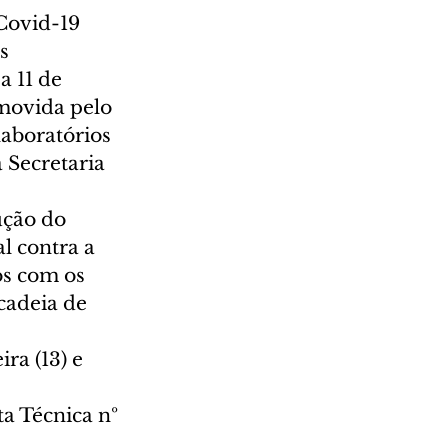
Covid-19 
s 
 11 de 
omovida pelo 
aboratórios 
 Secretaria 
ução do 
 contra a 
os com os 
cadeia de 
ra (13) e 
a Técnica nº 