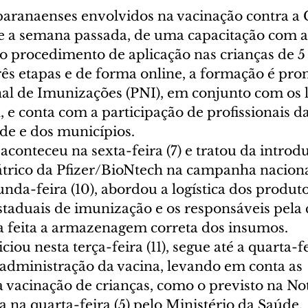
 paranaenses envolvidos na vacinação contra a 
e a semana passada, de uma capacitação com a
o procedimento de aplicação nas crianças de 5 a
rês etapas e de forma online, a formação é pr
l de Imunizações (PNI), em conjunto com os l
, e conta com a participação de profissionais da
de e dos municípios.
aconteceu na sexta-feira (7) e tratou da introd
trico da Pfizer/BioNtech na campanha nacional
nda-feira (10), abordou a logística dos produt
taduais de imunização e os responsáveis pela 
ja feita a armazenagem correta dos insumos.
ciou nesta terça-feira (11), segue até a quarta-fei
administração da vacina, levando em conta as 
 vacinação de crianças, como o previsto na Not
 na quarta-feira (5) pelo Ministério da Saúde.