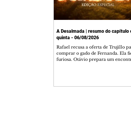
A Desalmada | resumo do capítulo 
quinta - 06/08/2026
Rafael recusa a oferta de Trujillo p
comprar o gado de Fernanda. Ela fi
furiosa. Otávio prepara um encont
clandestino com Júlia. Fernanda p
Rafael para que ele explique por q
recusou a oferta do fazendeiro. G
confidencia a Ângela que Júlia não 
com ele por amor. Martina e família
família e Leticia e família estarão 
no almoço em homenagem ao Arce
Contato comercial
Isabela pede aos pais que se comp
mmjornale@gmail.com
diante do religioso. Rafael e Gabriel
Telefone: (41) 99978-9956
Redação