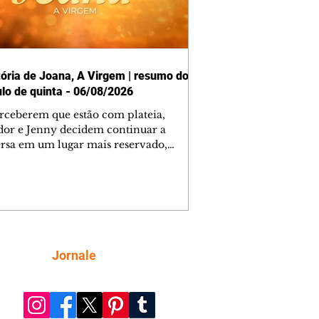
tória de Joana, A Virgem | resumo do
ulo de quinta - 06/08/2026
rceberem que estão com plateia,
dor e Jenny decidem continuar a
rsa em um lugar mais reservado,
o quarto dele. Felipe se vê obrigado a
sar Yadira de casa para parar de
entar Josefina com as declarações de
. Rogério percebe que Salvador
ou o promotor Quiroz ao garantir
aria a família Bravo para localizar
el. Salvador e Jenny conseguem
Siga
Jornale
trar o hotel onde Gabriel e Joana
 escondidos e montam um plano para
e se ent