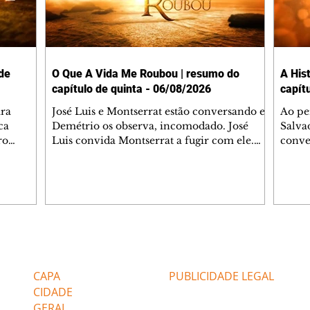
de
O Que A Vida Me Roubou | resumo do
A His
capítulo de quinta - 06/08/2026
capít
ara
José Luis e Montserrat estão conversando e
Ao pe
ca
Demétrio os observa, incomodado. José
Salva
ro
Luis convida Montserrat a fugir com ele.
conve
rocura
Ela o propõe vender um terreno que tem
como 
ue
para que possam fugir com algum dinheiro.
expul
erman
Graziela e Demétrio chegam à casa de
atorm
se casou
Bruno Gamboa atrás das escrituras. Bruno
Paula
, Júlia e
os explica que os papéis foram usados para
engan
presentes
quitar uma dívida que tinha com
que us
bispo.
Alessandro Almonte. Graziela discute com
Gabri
Editorias
Editais Certificados
ortem
Demétrio e pede que ele saia de sua casa.
encon
 le
Demétrio caçoa de Montserrat por andar co
estão
CAPA
PUBLICIDADE LEGAL
que el
CIDADE
GERAL