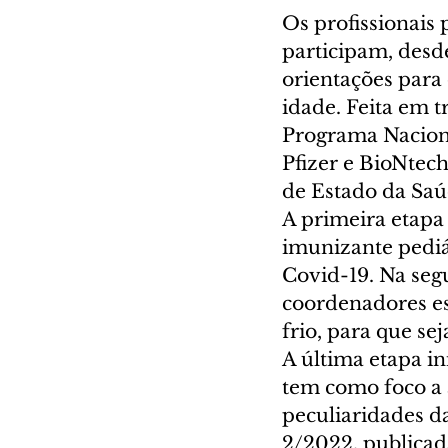
Os profissionais
participam, desd
orientações para 
idade. Feita em t
Programa Naciona
Pfizer e BioNtech
de Estado da Saú
A primeira etapa 
imunizante pediá
Covid-19. Na segu
coordenadores es
frio, para que se
A última etapa ini
tem como foco a 
peculiaridades da
2/2022, publicada