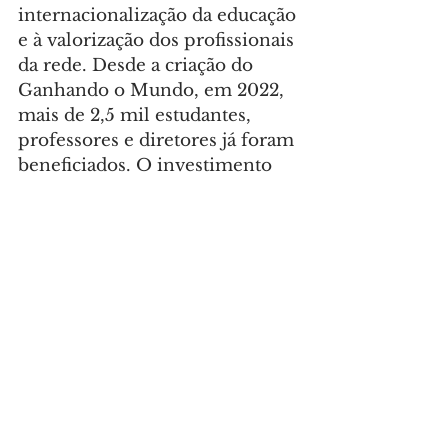
internacionalização da educação 
e à valorização dos profissionais 
da rede. Desde a criação do 
Ganhando o Mundo, em 2022, 
mais de 2,5 mil estudantes, 
professores e diretores já foram 
beneficiados. O investimento 
total ultrapassa R$ 500 milhões 
e cobre passagens, 
hospedagem, bolsa-auxílio, 
documentação e suporte 
completo durante a estadia dos 
participantes no Exterior.
Foto: Lucas Fermin/Seed-PR
CIDADE
GERAL