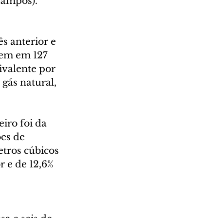
Campos).
s anterior e 
gem em 127 
ivalente por 
gás natural, 
iro foi da 
es de 
tros cúbicos 
 e de 12,6% 