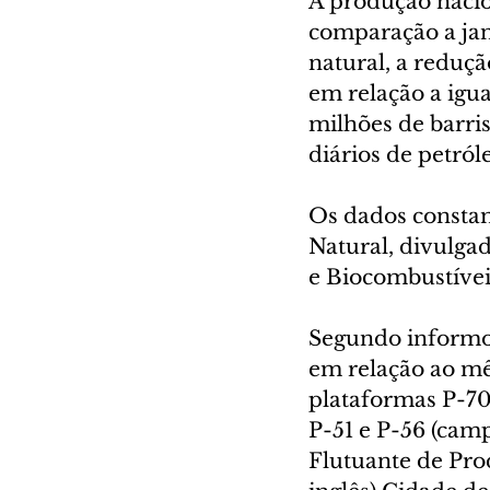
A produção nacio
comparação a jan
natural, a reduçã
em relação a igu
milhões de barris
diários de petról
Os dados constam
Natural, divulgad
e Biocombustívei
Segundo informou
em relação ao mê
plataformas P-70
P-51 e P-56 (cam
Flutuante de Pro