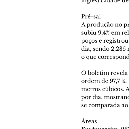
inglês) Cidade d
Pré-sal
A produção no pré
subiu 9,4% em re
poços e registrou
dia, sendo 2,235 
o que correspond
O boletim revela
ordem de 97,7 %.
metros cúbicos. 
por dia, mostran
se comparada a
Áreas