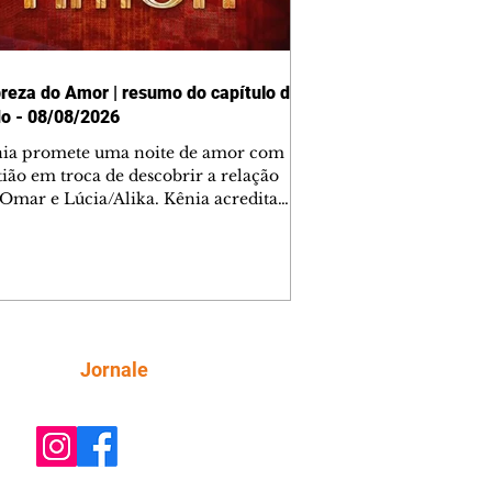
reza do Amor | resumo do capítulo de
o - 08/08/2026
nia promete uma noite de amor com
tião em troca de descobrir a relação
 Omar e Lúcia/Alika. Kênia acredita
inta esteja mesmo ao lado de Jendal, e
o convite para jantar com os dois.
 desabafa com Casemiro e conta que
ília de Lúcia/Alika tem uma dívida
mar. Ana Maria vai à casa de Manoel
estratada por Fortunato. José e Omar
tam sobre a possível jazida de
Siga
Jornale
tênio na região. Virgínia provoca
nes na frente de Marta. Binta s