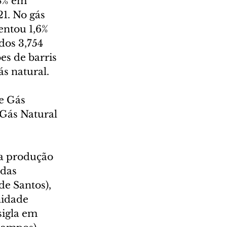
8% em 
1. No gás 
entou 1,6% 
dos 3,754 
es de barris 
ás natural.
e Gás 
 Gás Natural 
a produção 
das 
e Santos), 
nidade 
igla em 