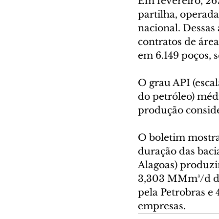
Em fevereiro, 267
partilha, operad
nacional. Dessas á
contratos de áre
em 6.149 poços, s
O grau API (escal
do petróleo) médi
produção conside
O boletim mostra
duração das bacia
Alagoas) produzi
3,303 MMm³/d de 
pela Petrobras e 
empresas.