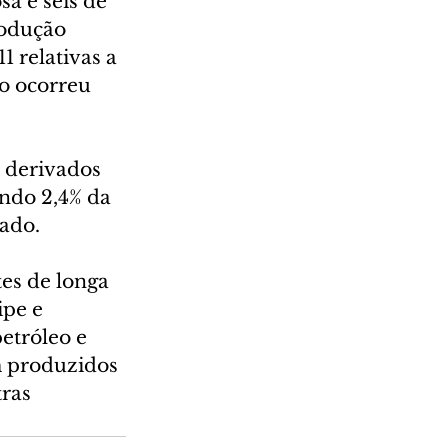
a e seis de 
rodução 
1 relativas a 
o ocorreu 
 derivados 
endo 2,4% da 
sado.
es de longa 
ipe e 
tróleo e 
m produzidos 
ras 