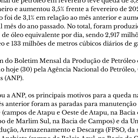
nal de petróleo em fevereiro teve queda de 3,
eiro e aumentou 3,5% frente a fevereiro de 202
o foi de 3,1% em relação ao mês anterior e aum
al mês do ano passado. No total, foram produzi
 de óleo equivalente por dia, sendo 2,917 milhõ
eo e 133 milhões de metros cúbicos diários de g
 do Boletim Mensal da Produção de Petróleo 
o hoje (30) pela Agência Nacional do Petróleo,
s (ANP).
 a ANP, os principais motivos para a queda n
s anterior foram as paradas para manutenção 
 (campos de Atapu e Oeste de Atapu, na Bacia d
po de Marlim Sul, na Bacia de Campos) e da U
dução, Armazenamento e Descarga (FPSO, da s