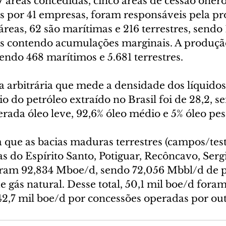
 áreas concedidas, cinco áreas de cessão oneros
as por 41 empresas, foram responsáveis pela p
reas, 62 são marítimas e 216 terrestres, sendo 1
as contendo acumulações marginais. A produçã
endo 468 marítimos e 5.681 terrestres.
a arbitrária que mede a densidade dos líquidos
o do petróleo extraído no Brasil foi de 28,2, s
rada óleo leve, 92,6% óleo médio e 5% óleo pe
 que as bacias maduras terrestres (campos/test
s do Espírito Santo, Potiguar, Recôncavo, Serg
ram 92,834 Mboe/d, sendo 72,056 Mbbl/d de pe
gás natural. Desse total, 50,1 mil boe/d fora
42,7 mil boe/d por concessões operadas por out