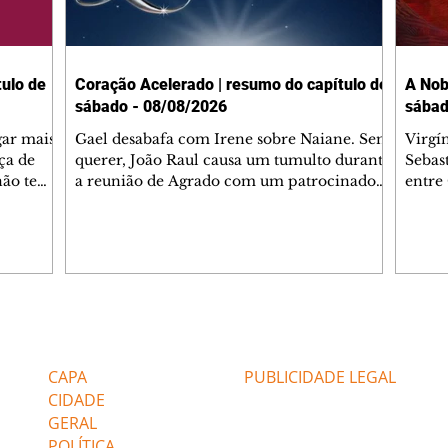
ulo de
Coração Acelerado | resumo do capítulo de
A Nob
sábado - 08/08/2026
sábad
gar mais
Gael desabafa com Irene sobre Naiane. Sem
Virgí
ça de
querer, João Raul causa um tumulto durante
Sebas
 não tem
a reunião de Agrado com um patrocinador.
entre
ia.
Zilá orienta Osmar a seguir Cinara, que
que B
ão de
percebe a movimentação e alerta Ronei.
nega 
ntino
Palhares confronta Cinara sobre a
Tonho
aproximação com Ronei. Eduarda pensa
a fam
una no
em pedir a Valéria para ficar com Sol. Gael
com O
a. Dora
decide terminar com Naiane. João Raul
e é d
m
inventa para Agrado que não está
comen
Editorias
Editais Certificados
Lyris
conseguindo conviver com seu sucesso, e
tungs
urante de
termina o relacionamento dos dois.
Dióge
CAPA
PUBLICIDADE LEGAL
CIDADE
GERAL
POLÍTICA