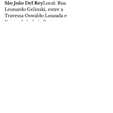
São João Del Rey
Local: Rua 
Leonardo Gelinski, entre a 
Travessa Oswaldo Louzada e 
Doutor João Luiz Bettega - 
CajuruHorário: 14h às 15h
Xapinhal
Local: Rua João Socha, 
entre a Rua João Zaions e a 
Travessa Manoel Quirino 
(próximo à Unidade de Saúde 
Xapinhal) - Sítio 
CercadoHorário: 14h às 15h
Trindade
Local: Rua Alberto 
Gesser, entre as ruas Cuiabá e 
Celzira Ressetti Stofella - 
CajuruHorário: 14h às 15h
Foto: Levy Ferreira/SECOM