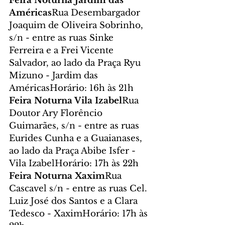
Feira Noturna Jardim das 
Américas
Rua Desembargador 
Joaquim de Oliveira Sobrinho, 
s/n - entre as ruas Sinke 
Ferreira e a Frei Vicente 
Salvador, ao lado da Praça Ryu 
Mizuno - Jardim das 
AméricasHorário: 16h às 21h
Feira Noturna Vila Izabel
Rua 
Doutor Ary Florêncio 
Guimarães, s/n - entre as ruas 
Eurides Cunha e a Guaianases, 
ao lado da Praça Abibe Isfer - 
Vila IzabelHorário: 17h às 22h
Feira Noturna Xaxim
Rua 
Cascavel s/n - entre as ruas Cel. 
Luiz José dos Santos e a Clara 
Tedesco - XaximHorário: 17h às 