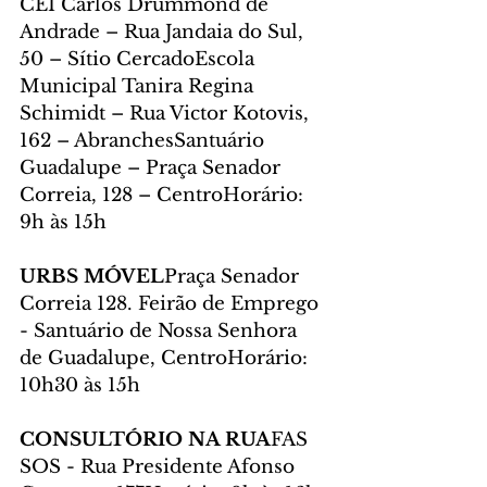
CEI Carlos Drummond de 
Andrade – Rua Jandaia do Sul, 
50 – Sítio CercadoEscola 
Municipal Tanira Regina 
Schimidt – Rua Victor Kotovis, 
162 – AbranchesSantuário 
Guadalupe – Praça Senador 
Correia, 128 – CentroHorário: 
9h às 15h
URBS MÓVEL
Praça Senador 
Correia 128. Feirão de Emprego 
- Santuário de Nossa Senhora 
de Guadalupe, CentroHorário: 
10h30 às 15h
CONSULTÓRIO NA RUA
FAS 
SOS - Rua Presidente Afonso 