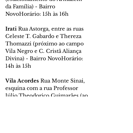
da Família) - Bairro 
NovoHorário: 15h às 16h
Irati 
Rua Astorga, entre as ruas 
Celeste T. Gabardo e Thereza 
Thomazzi (próximo ao campo 
Vila Negro e C. Cristã Aliança 
Divina) - Bairro NovoHorário: 
14h às 15h
Vila Acordes 
Rua Monte Sinai, 
esquina com a rua Professor 
Júlio Theodorico Guimarães (ao 
lado do campinho e próximo à 
Unidade de Saúde M. Angélica) 
- PinheirinhoHorário: 14h às 
15h