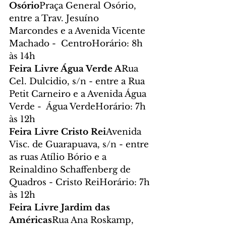
Osório
Praça General Osório, 
entre a Trav. Jesuíno 
Marcondes e a Avenida Vicente 
Machado -  CentroHorário: 8h 
às 14h
Feira Livre Água Verde A
Rua 
Cel. Dulcidio, s/n - entre a Rua 
Petit Carneiro e a Avenida Água 
Verde -  Água VerdeHorário: 7h 
às 12h
Feira Livre Cristo Rei
Avenida 
Visc. de Guarapuava, s/n - entre 
as ruas Atílio Bório e a 
Reinaldino Schaffenberg de 
Quadros - Cristo ReiHorário: 7h 
às 12h
Feira Livre Jardim das 
Américas
Rua Ana Roskamp, 