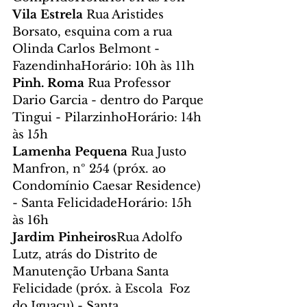
Vila Estrela 
Rua Aristides 
Borsato, esquina com a rua 
Olinda Carlos Belmont - 
FazendinhaHorário: 10h às 11h
Pinh. Roma 
Rua Professor 
Dario Garcia - dentro do Parque 
Tingui - PilarzinhoHorário: 14h 
às 15h
Lamenha Pequena 
Rua Justo 
Manfron, nº 254 (próx. ao 
Condomínio Caesar Residence) 
- Santa FelicidadeHorário: 15h 
às 16h
Jardim Pinheiros
Rua Adolfo 
Lutz, atrás do Distrito de 
Manutenção Urbana Santa 
Felicidade (próx. à Escola  Foz 
do Iguaçu) - Santa 