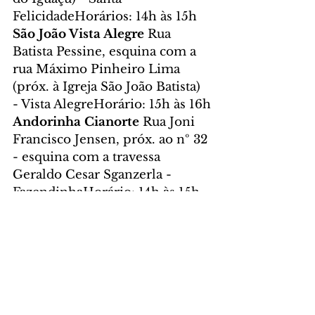
FelicidadeHorários: 14h às 15h
São João Vista Alegre 
Rua 
Batista Pessine, esquina com a 
rua Máximo Pinheiro Lima 
(próx. à Igreja São João Batista) 
- Vista AlegreHorário: 15h às 16h
Andorinha Cianorte 
Rua Joni 
Francisco Jensen, próx. ao nº 32 
- esquina com a travessa 
Geraldo Cesar Sganzerla - 
FazendinhaHorário: 14h às 15h
Parolin 
Avenida do Canal, 
esquina com a rua Carlos 
Affonso Meissner Osório - 
ParolinHorário: 14h às 14h30