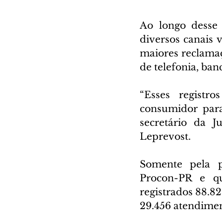
Ao longo desse 
diversos canais 
maiores reclamaç
de telefonia, ban
“Esses regist
consumidor para
secretário da J
Leprevost.
Somente pela pl
Procon-PR e qu
registrados 88.8
29.456 atendimen