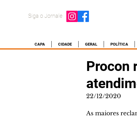
Siga o Jornale
CAPA
CIDADE
GERAL
POLÍTICA
Procon r
atendim
22/12/2020
As maiores recla