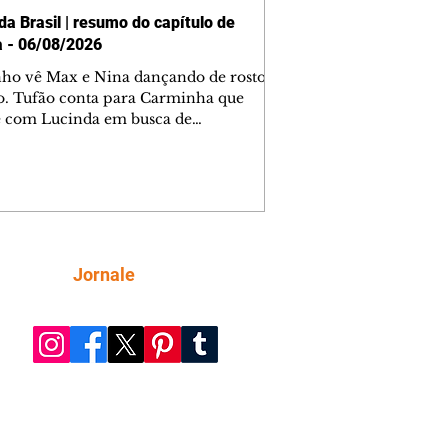
da Brasil | resumo do capítulo de
a - 06/08/2026
nho vê Max e Nina dançando de rosto
o. Tufão conta para Carminha que
e com Lucinda em busca de
mações sobre Rita. Nina despista Max
cura Jorginho, mas não o encontra.
se muda para a casa de Jorginho.
isa pensa em reconquistar Silas.
nes diz a Roni e Leandro que o
ro Tavinho Nunes assistirá ao jogo.
ica e Noêmia perseguem Cadinho na
Siga
Jornale
 deserta. Dolores sugere que Roni peça
n em casamento. Cadinho consegue
da praia