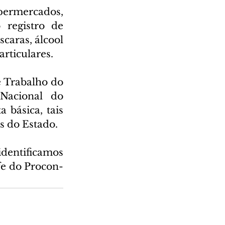
permercados, 
 registro de 
caras, álcool 
articulares.
 Trabalho do 
acional do 
básica, tais 
s do Estado.
dentificamos 
fe do Procon-