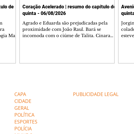
ulo de
Coração Acelerado | resumo do capítulo de
Aveni
quinta - 06/08/2026
quint
m
Agrado e Eduarda são prejudicadas pela
Jorgi
ra
proximidade com João Raul. Bará se
colad
ogia Mau
incomoda com o ciúme de Talita. Cinara
estev
e Rafael
desabafa com Ronei e decide passar uns
infor
dias na casa de Palhares. Agrado pede para
e pro
 casal.
ter uma conversa com Eduarda. Janete
Iran 
 de
confronta Zilá, que garante à irmã que não
Monal
o marido
conhece Verônica. Ronei reconhece uma
Dióge
 seu
possível bolsa de Zilá entre os pertences de
olhei
l
Verônica, e liga para Cinara. Agrado pensa
Verôn
Editorias
Editais Certificados
ntar no
em desfazer sua dupla com Eduarda para
praia
 o
ajudar João Raul sem prejudicar a amiga.
Suele
CAPA
PUBLICIDADE LEGAL
fugir 
CIDADE
GERAL
POLÍTICA
ESPORTES
POLÍCIA