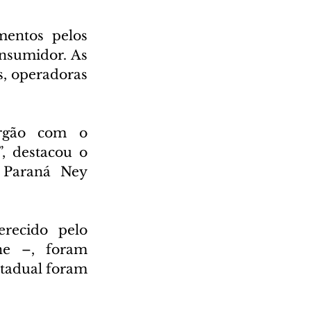
entos pelos 
nsumidor. As 
, operadoras 
rgão com o 
 destacou o 
 Paraná Ney 
recido pelo 
e –, foram 
tadual foram 