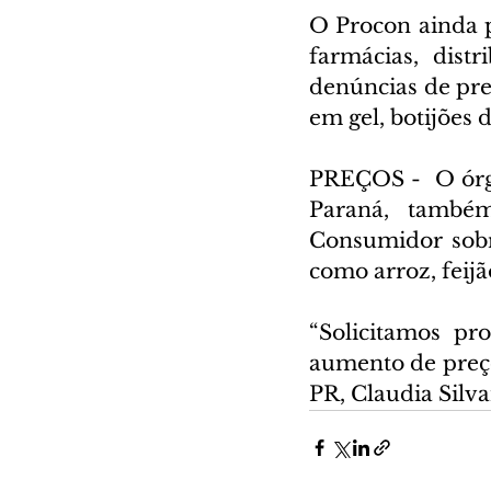
O Procon ainda p
farmácias, dist
denúncias de preç
em gel, botijões 
PREÇOS -  O órgã
Paraná, também
Consumidor sobre
como arroz, feijã
“Solicitamos pro
aumento de preço
PR, Claudia Silva