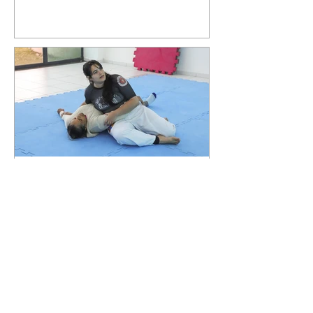
Curitiba promove oficina
gratuita de defesa pessoal
para mulheres durante o
Agosto Lilás
06/08/2026 Divulgação Como
parte da programação do Agosto
Lilás, mês de conscientização e
enfrentamento à violência contra
a mulher, a Prefeitura de