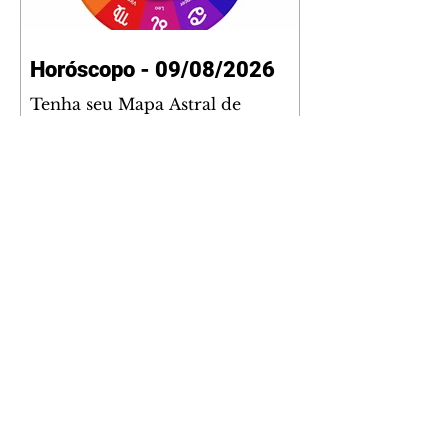
Horóscopo - 09/08/2026
Tenha seu Mapa Astral de
nascimento, o Mapa astral do Ano
de 2026 e 2027, o que os planetas
indicam para o seu: Trabalho,
Amor, Dinheiro, Saúde e Família.
Estudo com 35 páginas. Adquira
já através da nossa loja virtual ou
na loja física: rua Emiliano
Perneta 30 – loja 21 – galeria
Cezar Franco – centro –
Curitiba. Você pode pedir
também através do nosso
Whatsapp e receber seu livro
virtual: (41) 99719-0645. Escute o
programa Bom Dia Astral através