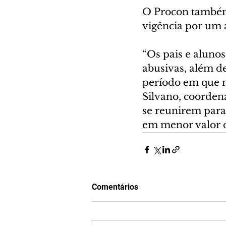
O Procon também 
vigência por um a
“Os pais e alunos
abusivas, além d
período em que m
Silvano, coorden
se reunirem para
em menor valor d
Comentários