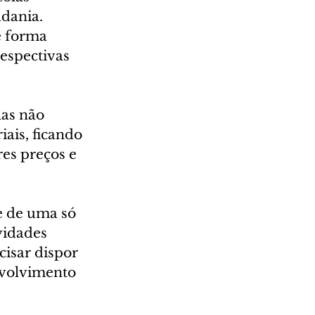
dania. 
e forma 
espectivas 
las não 
ais, ficando 
es preços e 
e de uma só 
vidades 
cisar dispor 
volvimento 