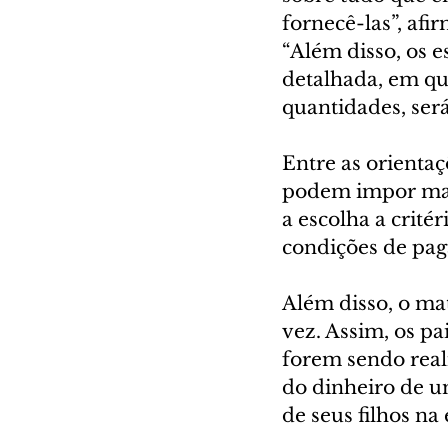
fornecê-las”, afi
“Além disso, os 
detalhada, em qua
quantidades, será
Entre as orientaç
podem impor marc
a escolha a crité
condições de pa
Além disso, o mat
vez. Assim, os p
forem sendo reali
do dinheiro de 
de seus filhos na 