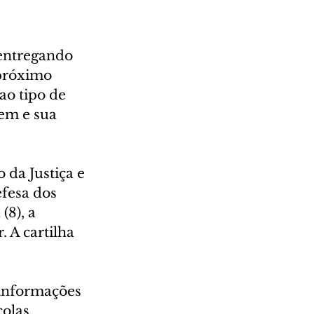
 entregando 
 próximo 
ao tipo de 
em e sua 
 da Justiça e 
fesa dos 
8), a 
 A cartilha 
 informações 
olas 