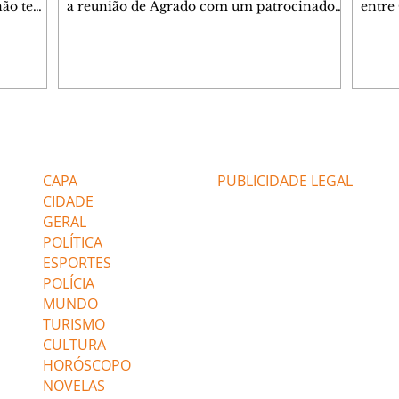
 não tem
a reunião de Agrado com um patrocinador.
entre
ia.
Zilá orienta Osmar a seguir Cinara, que
que B
ão de
percebe a movimentação e alerta Ronei.
nega 
ntino
Palhares confronta Cinara sobre a
Tonho
aproximação com Ronei. Eduarda pensa
a fam
una no
em pedir a Valéria para ficar com Sol. Gael
com O
a. Dora
decide terminar com Naiane. João Raul
e é d
m
inventa para Agrado que não está
comen
Editorias
Editais Certificados
Lyris
conseguindo conviver com seu sucesso, e
tungs
urante de
termina o relacionamento dos dois.
Dióge
CAPA
PUBLICIDADE LEGAL
CIDADE
GERAL
POLÍTICA
ESPORTES
POLÍCIA
MUNDO
TURISMO
CULTURA
HORÓSCOPO
NOVELAS