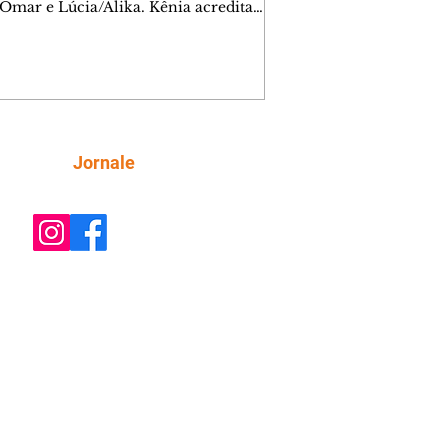
 Omar e Lúcia/Alika. Kênia acredita
inta esteja mesmo ao lado de Jendal, e
o convite para jantar com os dois.
 desabafa com Casemiro e conta que
ília de Lúcia/Alika tem uma dívida
mar. Ana Maria vai à casa de Manoel
estratada por Fortunato. José e Omar
tam sobre a possível jazida de
Siga
Jornale
tênio na região. Virgínia provoca
nes na frente de Marta. Binta s