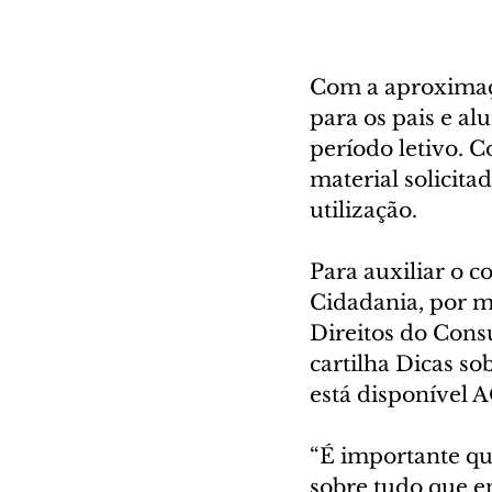
Com a aproximaçã
para os pais e al
período letivo. 
material solicit
utilização.
Para auxiliar o c
Cidadania, por m
Direitos do Consu
cartilha Dicas so
está disponível 
“É importante qu
sobre tudo que en