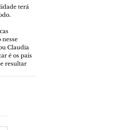
idade terá 
odo.
cas 
 nesse 
ou Claudia 
r é os pais 
 resultar 