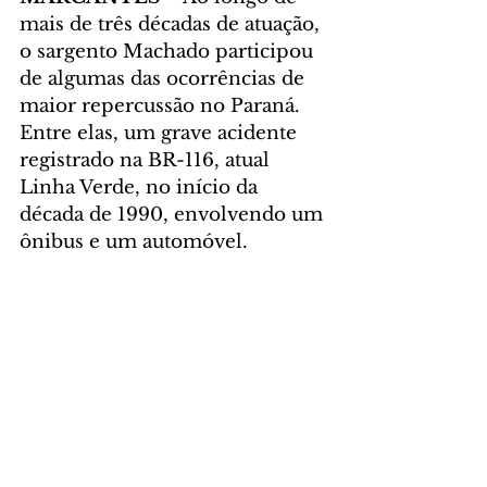
mais de três décadas de atuação, 
o sargento Machado participou 
de algumas das ocorrências de 
maior repercussão no Paraná. 
Entre elas, um grave acidente 
registrado na BR-116, atual 
Linha Verde, no início da 
década de 1990, envolvendo um 
ônibus e um automóvel.
Segundo ele, a tragédia 
evidenciou a necessidade de 
criação de protocolos 
específicos para atendimento 
com múltiplas vítimas, modelo 
que passou a ser implantado 
posteriormente no serviço e 
ajudou a aprimorar tanto a 