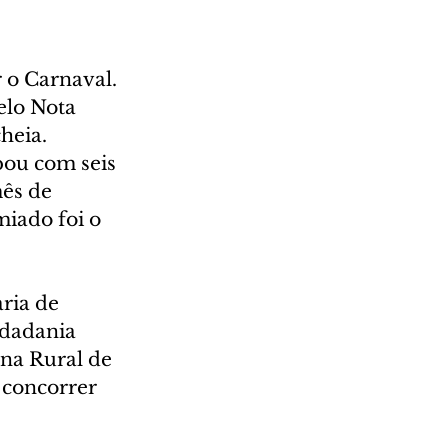
 o Carnaval. 
elo Nota 
heia. 
pou com seis 
mês de 
miado foi o 
ria de 
idadania 
na Rural de 
 concorrer 