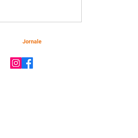
o convite para jantar com os dois.
 desabafa com Casemiro e conta que
ília de Lúcia/Alika tem uma dívida
mar. Ana Maria vai à casa de Manoel
estratada por Fortunato. José e Omar
tam sobre a possível jazida de
Siga
Jornale
tênio na região. Virgínia provoca
nes na frente de Marta. Binta s