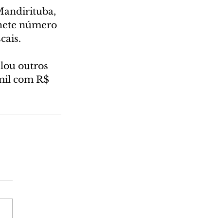
Mandirituba, 
lhete número 
cais.
lou outros 
mil com R$ 