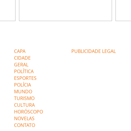
ão de
percebe a movimentação e alerta Ronei.
nega 
ntino
Palhares confronta Cinara sobre a
Tonho
aproximação com Ronei. Eduarda pensa
a fam
una no
em pedir a Valéria para ficar com Sol. Gael
com O
a. Dora
decide terminar com Naiane. João Raul
e é d
m
inventa para Agrado que não está
comen
Editorias
Editais Certificados
Lyris
conseguindo conviver com seu sucesso, e
tungs
urante de
termina o relacionamento dos dois.
Dióge
CAPA
PUBLICIDADE LEGAL
CIDADE
GERAL
POLÍTICA
ESPORTES
POLÍCIA
MUNDO
TURISMO
CULTURA
HORÓSCOPO
NOVELAS
CONTATO