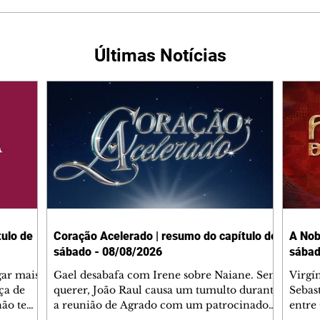
Últimas Notícias
ulo de
Coração Acelerado | resumo do capítulo de
A Nob
sábado - 08/08/2026
sábad
gar mais
Gael desabafa com Irene sobre Naiane. Sem
Virgí
ça de
querer, João Raul causa um tumulto durante
Sebas
 não tem
a reunião de Agrado com um patrocinador.
entre
ia.
Zilá orienta Osmar a seguir Cinara, que
que B