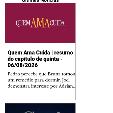
Quem Ama Cuida | resumo
do capítulo de quinta -
06/08/2026
Pedro percebe que Bruna tomou
um remédio para dormir. Joel
demonstra interesse por Adriana.
Fernando elogia Mau Mau. Bia
não gosta quando Brigitte e
Rafael se sentam à mesa com ela
e César, atrapalhando o jantar