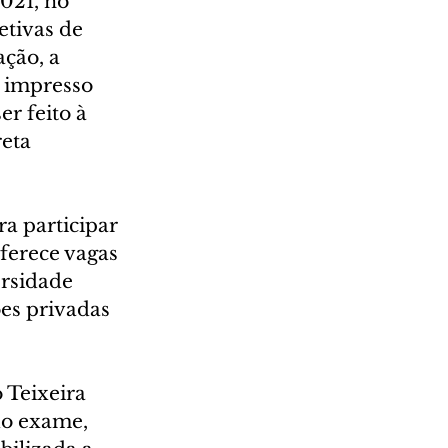
etivas de 
ção, a 
 impresso 
r feito à 
eta 
a participar 
ferece vagas 
ersidade 
es privadas 
 Teixeira 
do exame, 