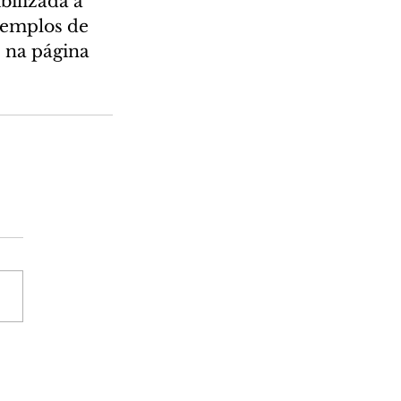
bilizada a 
xemplos de 
 na página 