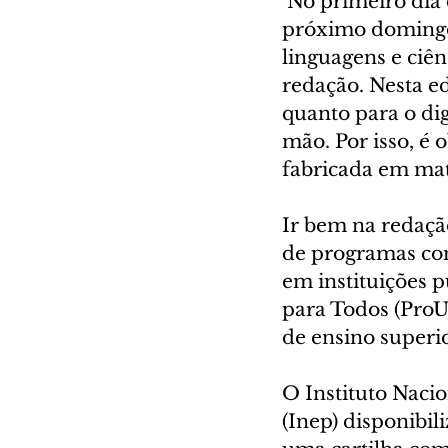
 No primeiro dia do Exame Nacional do Ensino Médio (Enem) 2021, no 
próximo domingo (
linguagens e ciên
redação. Nesta e
quanto para o dig
mão. Por isso, é o
fabricada em mat
Ir bem na redação
de programas com
em instituições p
para Todos (ProUn
de ensino superio
O Instituto Nacio
(Inep) disponibil