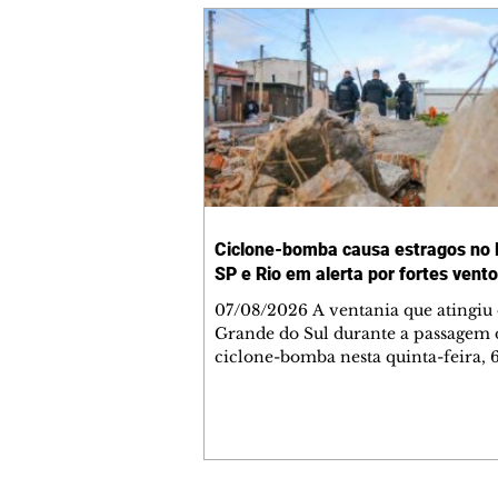
Ciclone-bomba causa estragos no 
SP e Rio em alerta por fortes vent
07/08/2026 A ventania que atingiu 
Grande do Sul durante a passagem
ciclone-bomba nesta quinta-feira, 
um morto, cinco feridos e 118 muni
com registro de danos, segundo a D
Civil gaúcha. O ciclone extratropic
afasta completamente para o alto-
não alcança o Sudeste, mas a frente
avança pela região, com nuvens se