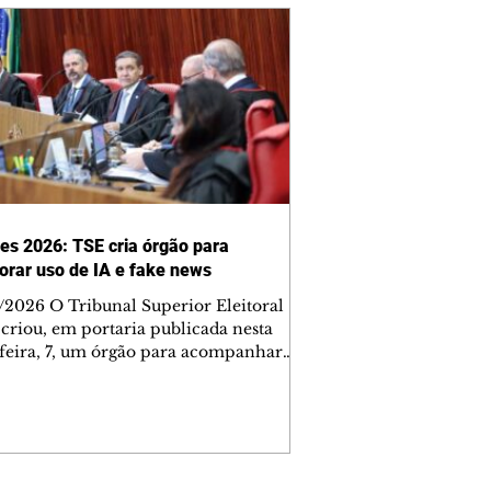
ões 2026: TSE cria órgão para
orar uso de IA e fake news
/2026 O Tribunal Superior Eleitoral
 criou, em portaria publicada nesta
-feira, 7, um órgão para acompanhar
 associados ao uso de inteligência
cial (IA) nas campanhas e a
formação relacionada às eleições. O
lho será composto por especialistas de
consideradas estratégicas e vai
orar o presidente da Corte, Kássio