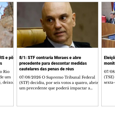
RS e põe
8/1: STF contraria Moraes e abre
Eleiç
os
precedente para descontar medidas
monit
cautelares das penas de réus
o Rio
07/08
 de um
(TSE)
07/08/2026 O Supremo Tribunal Federal
6, deixou
sexta
(STF) decidiu, por seis votos a quatro, abrir
cípios
riscos
um precedente que poderá impactar a
efesa
artifi
execução das penas impostas a condenados
al se
desin
pelos atos antidemocráticos de 8 de janeiro
mar e
conse
de 2023. A maioria dos ministros entendeu
 fria
áreas 
que o período em que um réu permaneceu
assess
submetido a medidas cautelares diversas da