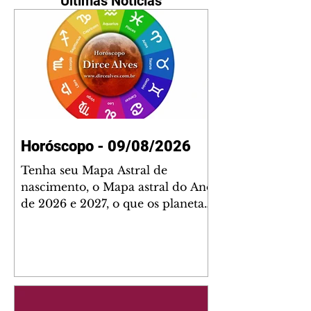
Últimas Notícias
Horóscopo - 09/08/2026
Tenha seu Mapa Astral de
nascimento, o Mapa astral do Ano
de 2026 e 2027, o que os planetas
indicam para o seu: Trabalho,
Amor, Dinheiro, Saúde e Família.
Estudo com 35 páginas. Adquira
já através da nossa loja virtual ou
na loja física: rua Emiliano
Perneta 30 – loja 21 – galeria