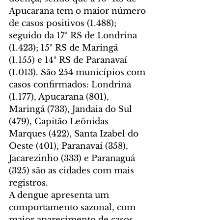
Apucarana tem o maior número 
de casos positivos (1.488); 
seguido da 17ª RS de Londrina 
(1.423); 15ª RS de Maringá 
(1.155) e 14ª RS de Paranavaí 
(1.013). São 254 municípios com 
casos confirmados: Londrina 
(1.177), Apucarana (801), 
Maringá (733), Jandaia do Sul 
(479), Capitão Leônidas 
Marques (422), Santa Izabel do 
Oeste (401), Paranavaí (358), 
Jacarezinho (333) e Paranaguá 
(325) são as cidades com mais 
registros.
A dengue apresenta um 
comportamento sazonal, com 
maior aparecimento de casos 