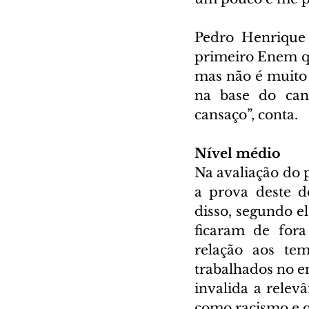
Pedro Henrique 
primeiro Enem que
mas não é muito 
na base do cans
cansaço”, conta.  
Nível médio 
Na avaliação do p
a prova deste d
disso, segundo e
ficaram de fora
relação aos te
trabalhados no en
invalida a relev
como racismo e qu