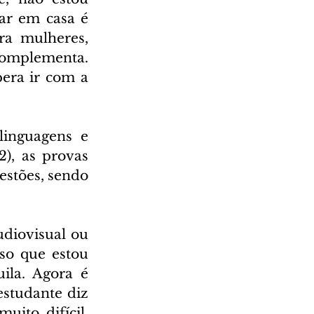
ar em casa é 
ra mulheres, 
complementa. 
era ir com a 
inguagens e 
, as provas 
estões, sendo 
diovisual ou 
so que estou 
ila. Agora é 
estudante diz 
to difícil. 