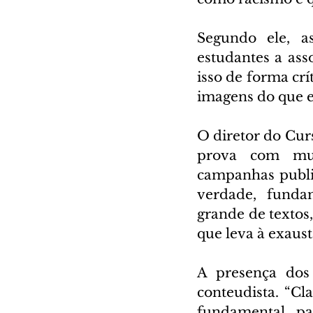
Segundo ele, a
estudantes a ass
isso de forma cr
imagens do que e
O diretor do Cur
prova com muit
campanhas public
verdade, fund
grande de textos,
que leva à exaustã
A presença dos
conteudista. “Cl
fundamental par