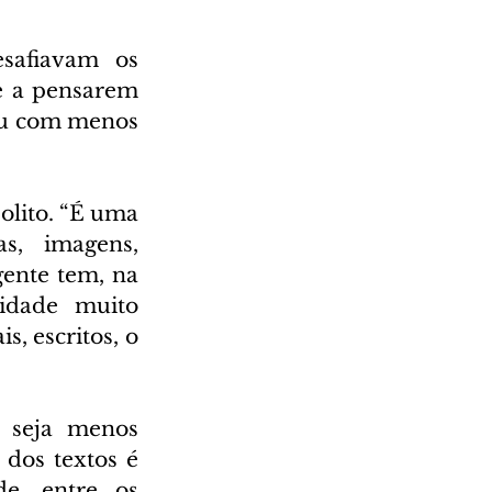
safiavam os 
e a pensarem 
ou com menos 
lito. “É uma 
s, imagens, 
ente tem, na 
dade muito 
, escritos, o 
 seja menos 
dos textos é 
e, entre os 