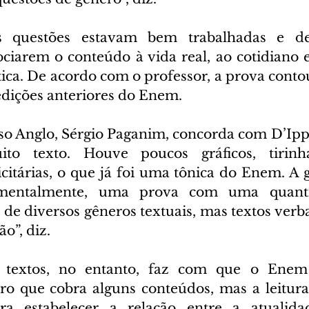
s questões estavam bem trabalhadas e de
ociarem o conteúdo à vida real, ao cotidiano 
ítica. De acordo com o professor, a prova cont
dições anteriores do Enem.  
so Anglo, Sérgio Paganim, concorda com D’Ippo
o texto. Houve poucos gráficos, tirinha
itárias, o que já foi uma tônica do Enem. A g
amentalmente, uma prova com uma quanti
 de diversos gêneros textuais, mas textos verbais
o”, diz. 
 textos, no entanto, faz com que o Enem
aro que cobra alguns conteúdos, mas a leitura 
a estabelecer a relação entre a atualidad