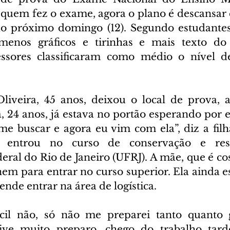
 quem fez o exame, agora o plano é descansar e
o próximo domingo (12). Segundo estudantes,
menos gráficos e tirinhas e mais texto do 
essores classificaram como médio o nível de
iveira, 45 anos, deixou o local de prova, a 
 24 anos, já estava no portão esperando por el
 me buscar e agora eu vim com ela”, diz a filh
entrou no curso de conservação e rest
ral do Rio de Janeiro (UFRJ). A mãe, que é cos
em para entrar no curso superior. Ela ainda es
ende entrar na área de logística.  
cil não, só não me preparei tanto quanto go
tive muito preparo, chego do trabalho tarde