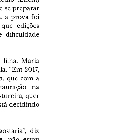
 se preparar 
 a prova foi 
que edições 
 dificuldade 
filha, Maria 
a. “Em 2017, 
a, que com a 
auração na 
tureira, quer 
tá decidindo 
staria”, diz 
, não estou 