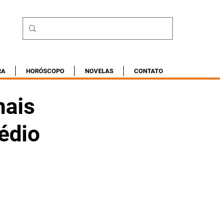
RA
HORÓSCOPO
NOVELAS
CONTATO
mais
médio
s