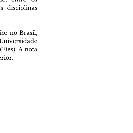
 disciplinas 
r no Brasil, 
Universidade 
ies). A nota 
ior.  