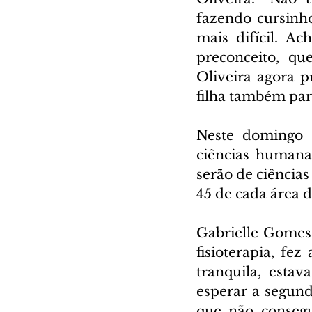
fazendo cursinho
mais difícil. A
preconceito, qu
Oliveira agora p
filha também para
Neste domingo (
ciências humana
serão de ciências
45 de cada área 
Gabrielle Gomes,
fisioterapia, fe
tranquila, esta
esperar a segunda
que não consegu