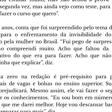
 segunda vez, mas ainda vejo como teste, para
azer o curso que quero”.  
 anos, conta que foi surpreendido pelo tema d
para o enfrentamento da invisibilidade do 
o pela mulher no Brasil. “Fui pego de surpresa
ão compreendi muito. Acho que faltou da 
ativo do que era para fazer. Acho que não
inha que explicar”, diz.  
a zero na redação é pré-requisito para pa
is de vagas e bolsas no ensino superior. Su
prejudicará. Mesmo assim, ele vai fazer o se
tar os conhecimentos. “Eu sou bom em número
 que me darei melhor. Hoje vou descansar bas
eparar para mais”, diz.  