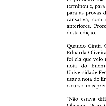
terminou e, para
para as provas d
cansativa, com 
anteriores. Prof
desta edição.  
Quando Cintia Ol
Eduarda Oliveira,
foi ela que veio
nota do Enem 
Universidade Fede
usar a nota do En
o curso, mas pret
“Não estava difí
Oliveira. “Não 