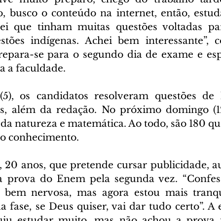
, busco o conteúdo na internet, então, estud
chei que tinham muitas questões voltadas pa
estões indígenas. Achei bem interessante”, 
repara-se para o segundo dia de exame e esp
 a faculdade.  
5), os candidatos resolveram questões de l
s, além da redação. No próximo domingo (12)
 da natureza e matemática. Ao todo, são 180 qu
do conhecimento.  
 20 anos, que pretende cursar publicidade, au
z a prova do Enem pela segunda vez. “Confes
va bem nervosa, mas agora estou mais tranqu
 fase, se Deus quiser, vai dar tudo certo”. A 
iu estudar muito, mas não achou a prova mui