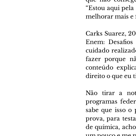
“Estou aqui pela
melhorar mais e f
Carks Suarez, 20
Enem: Desafios 
cuidado realizad
fazer porque n
conteúdo explic
direito o que eu t
Não tirar a not
programas federa
sabe que isso o 
prova, para tes
de química, acho
um pouco e me pr