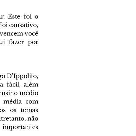
 Este foi o 
i cansativo, 
 vencem você 
i fazer por 
 D’Ippolito, 
 fácil, além 
ensino médio 
a média com 
os os temas 
tretanto, não 
 importantes 