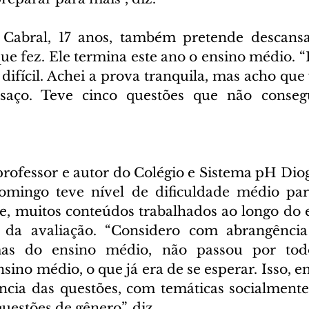
Cabral, 17 anos, também pretende descansar.
 fez. Ele termina este ano o ensino médio. “Fo
difícil. Achei a prova tranquila, mas acho que
aço. Teve cinco questões que não consegu
rofessor e autor do Colégio e Sistema pH Diogo
omingo teve nível de dificuldade médio para
le, muitos conteúdos trabalhados ao longo do 
 da avaliação. “Considero com abrangênci
mas do ensino médio, não passou por tod
sino médio, o que já era de se esperar. Isso, en
ância das questões, com temáticas socialmente
estões de gênero”, diz.  