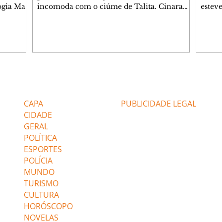
ogia Mau
incomoda com o ciúme de Talita. Cinara
estev
e Rafael
desabafa com Ronei e decide passar uns
infor
dias na casa de Palhares. Agrado pede para
e pro
 casal.
ter uma conversa com Eduarda. Janete
Iran 
 de
confronta Zilá, que garante à irmã que não
Monal
o marido
conhece Verônica. Ronei reconhece uma
Dióge
 seu
possível bolsa de Zilá entre os pertences de
olhei
l
Verônica, e liga para Cinara. Agrado pensa
Verôn
Editorias
Editais Certificados
ntar no
em desfazer sua dupla com Eduarda para
praia
 o
ajudar João Raul sem prejudicar a amiga.
Suele
CAPA
PUBLICIDADE LEGAL
fugir 
CIDADE
GERAL
POLÍTICA
ESPORTES
POLÍCIA
MUNDO
TURISMO
CULTURA
HORÓSCOPO
NOVELAS