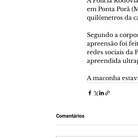
A Polícia Rodovi
em Ponta Porã (MS
quilômetros da c
Segundo a corpor
apreensão foi fe
redes sociais da
apreendida ultra
A maconha estava
Comentários