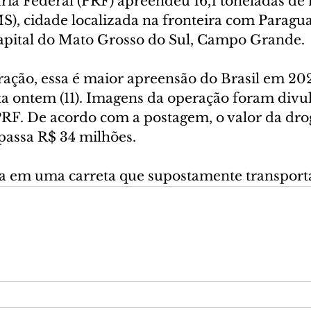
ária Federal (PRF) apreendeu 16,1 toneladas d
), cidade localizada na fronteira com Paraguai
apital do Mato Grosso do Sul, Campo Grande.
ação, essa é maior apreensão do Brasil em 202
ita ontem (11). Imagens da operação foram divu
 PRF. De acordo com a postagem, o valor da dro
passa R$ 34 milhões.
 em uma carreta que supostamente transporta