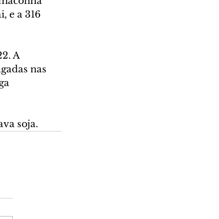
e maconha 
, e a 316 
2. A 
lgadas nas 
ga 
va soja.