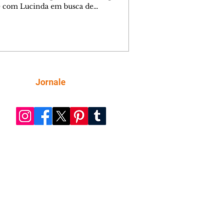
e com Lucinda em busca de
mações sobre Rita. Nina despista Max
cura Jorginho, mas não o encontra.
se muda para a casa de Jorginho.
isa pensa em reconquistar Silas.
nes diz a Roni e Leandro que o
ro Tavinho Nunes assistirá ao jogo.
ica e Noêmia perseguem Cadinho na
Siga
Jornale
 deserta. Dolores sugere que Roni peça
n em casamento. Cadinho consegue
da praia