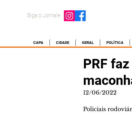
Siga o Jornale
CAPA
CIDADE
GERAL
POLÍTICA
PRF faz
maconha
12/06/2022
Policiais rodoviá