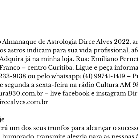
lmanaque de Astrologia Dirce Alves 2022, an
s astros indicam para sua vida profissional, afe
Adquira já na minha loja. Rua: Emiliano Pernet
Franco – centro Curitiba. Ligue e peça informa
3233-9138 ou pelo whatsapp: (41) 99741-1419 – 
e segunda a sexta-feira na rádio Cultura AM 9
ura930.com.br – live facebook e instagram Dir
ircealves.com.br
je
rá um dos seus trunfos para alcançar o sucesso
 humorado, transmite alegria para as pessoas à 