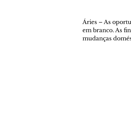
Áries – As oport
em branco. As fi
mudanças domést