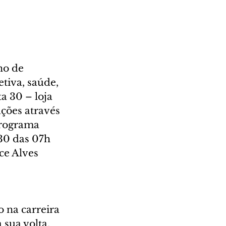
o de 
tiva, saúde, 
a 30 – loja 
ções através 
Programa 
30 das 07h 
ce Alves 
 na carreira 
sua volta. 