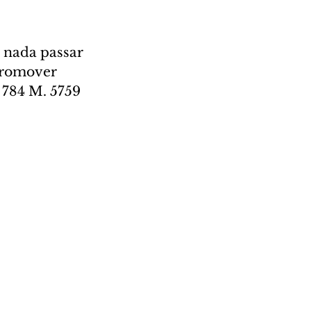
 nada passar 
promover 
 784 M. 5759