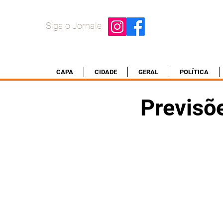
Siga o Jornale
CAPA
CIDADE
GERAL
POLÍTICA
Previsõ