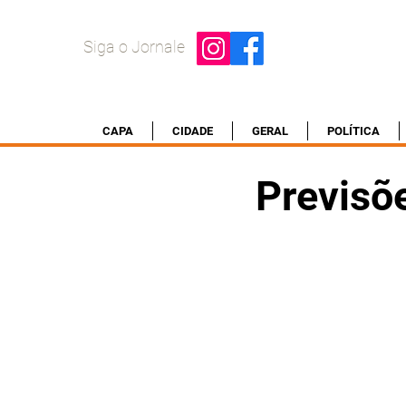
Siga o Jornale
CAPA
CIDADE
GERAL
POLÍTICA
Previsõ