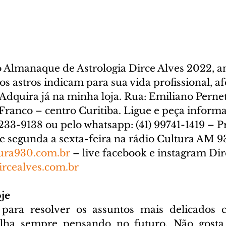
lmanaque de Astrologia Dirce Alves 2022, an
s astros indicam para sua vida profissional, afe
Adquira já na minha loja. Rua: Emiliano Pernet
Franco – centro Curitiba. Ligue e peça informa
3233-9138 ou pelo whatsapp: (41) 99741-1419 – 
e segunda a sexta-feira na rádio Cultura AM 9
ura930.com.br
 – live facebook e instagram Dir
rcealves.com.br
je
para resolver os assuntos mais delicados 
alha sempre pensando no futuro. Não gosta d