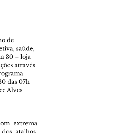
o de 
tiva, saúde, 
a 30 – loja 
ções através 
Programa 
30 das 07h 
ce Alves 
com extrema 
os atalhos, 