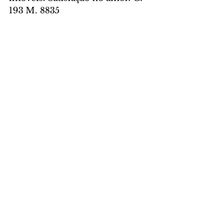
193 M. 8835
Aquário – 
Dia que acordará 
nervoso e até de mau humor, 
não se irrite por qualquer coisa. 