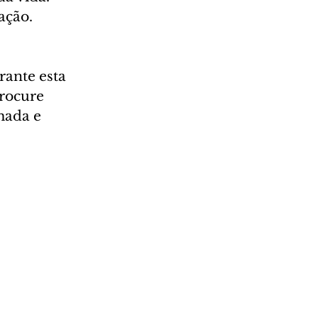
ação.
rante esta 
rocure 
mada e 