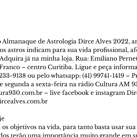
lmanaque de Astrologia Dirce Alves 2022, an
s astros indicam para sua vida profissional, afe
Adquira já na minha loja. Rua: Emiliano Pernet
Franco – centro Curitiba. Ligue e peça informa
3233-9138 ou pelo whatsapp: (41) 99741-1419 – 
e segunda a sexta-feira na rádio Cultura AM 9
ura930.com.br – live facebook e instagram Dir
ircealves.com.br
je
os objetivos na vida, para tanto basta usar sua
udos terão uma importância muito grande em su