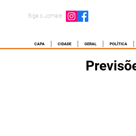
Siga o Jornale
CAPA
CIDADE
GERAL
POLÍTICA
Previsõ