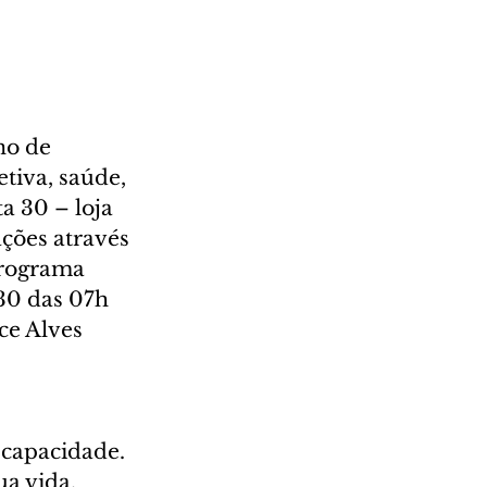
o de 
tiva, saúde, 
a 30 – loja 
ções através 
Programa 
30 das 07h 
ce Alves 
 capacidade. 
a vida. 